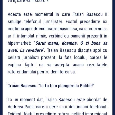
va fi, care va fi scorul?”
Acesta este momentul in care Traian Basescu ii
smulge telefonul jurnalistei. Fostul presedinte isi
continua apoi drumul catre masina sa, ca si cum nu s-
ar fi intamplat nimic, vorbind cu oamenii prezenti in
hipermarket: ”
Sarut mana, doamna. O zi buna sa
aveti. La revedere
”. Traian Basescu discuta apoi cu
ceilalti jurnalisti prezenti la fata locului, carora le
explica faptul ca va astepta acasa rezultatele
referendumului pentru demiterea sa.
Traian Basescu: ”Ia fa tu o plangere la Politie!”
La un moment dat, Traian Basescu este abordat de
Andreea Pana, care ii cere sa ii dea inapoi telefonul.
Evident, fostul presedinte refuza, nefiind impresionat