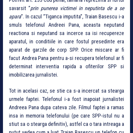
savarsit ”
prin punerea victimei in neputinta de a se
apara
”. In cazul ”Tiganca imputita”, Traian Basescu i-a
smuls telefonul Andreei Pana, aceasta neputand
reactiona si neputand sa incerce sa isi recupereze
aparatul, in conditiile in care fostul presedinte era
aparat de garzile de corp SPP. Orice miscare ar fi
facut Andrea Pana pentru a-si recupera telefonul ar fi
determinat interventia rapida a ofiterilor SPP si
imobilizarea jurnalistei.
Tot in acelasi caz, se stie ca s-a incercat sa stearga
urmele faptei. Telefonul i-a fost inapoiat jurnalistei
Andreea Pana dupa cateva zile. Filmul faptei a ramas
insa in memoria telefonului (pe care SPP-istul nu a
stiut sa o stearga definitiv), astfel ca o tara intreaga a
putut vedea cum a luat Traian Basescu un telefon cu