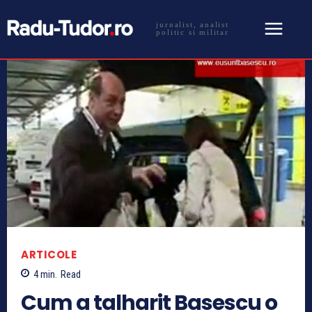
jurnalist, analist
politic si militar
ARTICOLE
4
min.
Read
Cum a talharit Basescu o