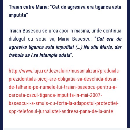
Traian catre Maria: ”Cat de agresiva era tiganca asta
imputita”
Traian Basescu se urca apoi in masina, unde continua
dialogul cu sotia sa, Maria Basescu: ”
Cat era de
agresiva tiganca asta imputita! (…) Nu stiu Maria, dar
trebuia sa i se intample odata
”.
http://www.luju.ro/dezvaluiri/musamalizari/praduiala-
prezidentiala-piccj-are-obligatia-sa-deschida-dosar-
de-talharie-pe-numele-lui-traian-basescu-pentru-a-
cerceta-cazul-tiganca-imputita-in-mai-2007-
basescu-i-a-smuls-cu-forta-la-adapostul-protectiei-
spp-telefonul-jurnalistei-andreea-pana-de-la-ante