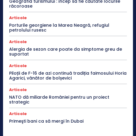
Geografia turismului : încep să fie căutate locurile
răcoroase
Articole
Porturile georgiene la Marea Neagră, refugiul
petrolului rusesc
Articole
Alergia de sezon care poate da simptome greu de
suportat
Articole
Piloții de F-16 de azi continuă tradiția faimosului Horia
Agarici, vânător de bolșevici
Articole
NATO dă miliarde României pentru un proiect
strategic
Articole
Primeşti bani ca să mergi în Dubai