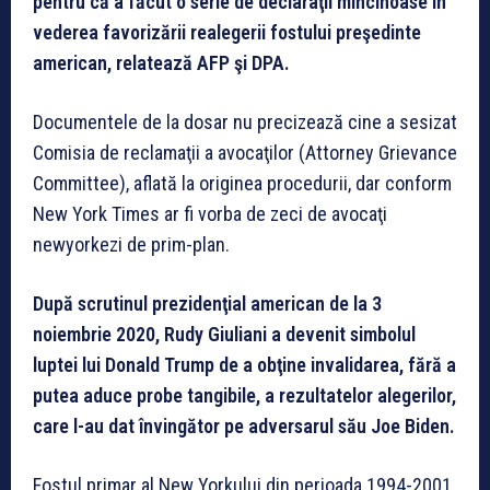
pentru că a făcut o serie de declaraţii mincinoase în
vederea favorizării realegerii fostului preşedinte
american, relatează AFP şi DPA.
Documentele de la dosar nu precizează cine a sesizat
Comisia de reclamaţii a avocaţilor (Attorney Grievance
Committee), aflată la originea procedurii, dar conform
New York Times ar fi vorba de zeci de avocaţi
newyorkezi de prim-plan.
După scrutinul prezidenţial american de la 3
noiembrie 2020, Rudy Giuliani a devenit simbolul
luptei lui Donald Trump de a obţine invalidarea, fără a
putea aduce probe tangibile, a rezultatelor alegerilor,
care l-au dat învingător pe adversarul său Joe Biden.
Fostul primar al New Yorkului din perioada 1994-2001,