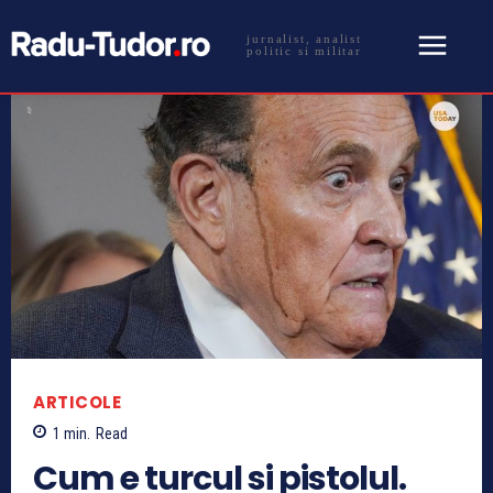
jurnalist, analist
politic si militar
ARTICOLE
1
min.
Read
Cum e turcul si pistolul.