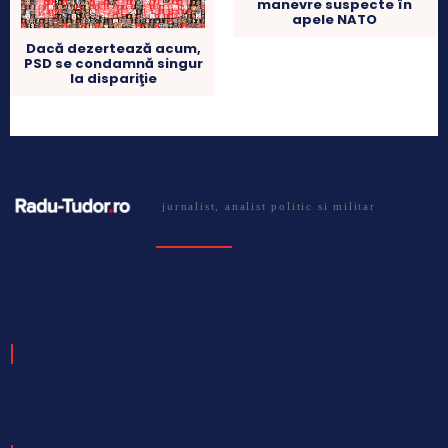
manevre suspecte în
apele NATO
Dacă dezertează acum,
PSD se condamnă singur
la dispariţie
jurnalist, analist politic si militar