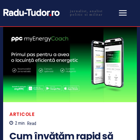
jurnalist, analist
politic si militar
ARTICOLE
2
min.
Read
Cum învățăm rapid să