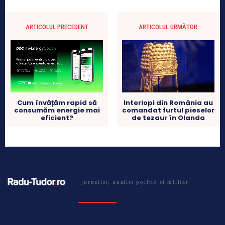
ARTICOLUL PRECEDENT
ARTICOLUL URMĂTOR
Interlopi din România au
Cum învățăm rapid să
comandat furtul pieselor
consumăm energie mai
de tezaur în Olanda
eficient?
jurnalist, analist politic si militar