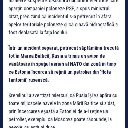
manevre suspecte’ deasupra cablurilor electrice care
aparțin companiei poloneze PSE, a spus ministrul
citat, precizând că incidentul s-a petrecut în afara
apelor teritoriale poloneze și că o navă hidrografică a
fost deplasată la fața locului.
Într-un incident separat, petrecut săptămâna trecută
tot în Marea Baltică, Rusia a trimis un avion de
vânătoare în spațiul aerian al NATO din zonă în timp
ce Estonia încerca să rețină un petrolier din ‘flota
fantomă’ rusească.
Kremlinul a avertizat miercuri că Rusia își va apăra cu
toate mijloacele navele în zona Mării Baltice și a dat,
prin încercarea eșuată a Estoniei de a-i reține un
petrolier, exemplul că Moscova poate răspunde, la
nevoie, cu acțiuni dure.