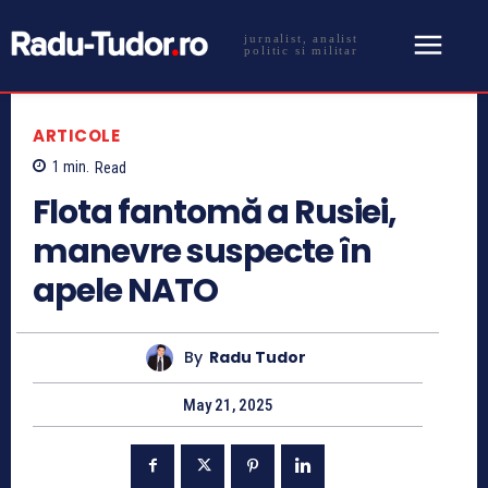
jurnalist, analist
politic si militar
ARTICOLE
1
min.
Read
Flota fantomă a Rusiei,
manevre suspecte în
apele NATO
By
Radu Tudor
May 21, 2025