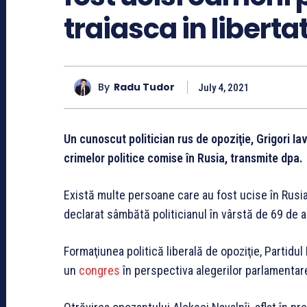
traiasca in liberta
By
Radu Tudor
July 4, 2021
Un cunoscut politician rus de opoziţie, Grigori Iav
crimelor politice comise în Rusia, transmite dpa.
Există multe persoane care au fost ucise în Rusia p
declarat sâmbătă politicianul în vârstă de 69 de a
Formaţiunea politică liberală de opoziţie, Partidu
un
congres
în perspectiva alegerilor parlamentar