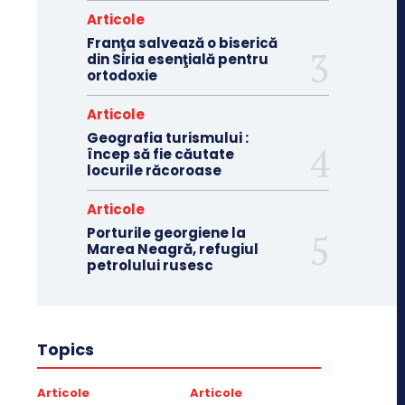
Articole
Franţa salvează o biserică
din Siria esenţială pentru
ortodoxie
Articole
Geografia turismului :
încep să fie căutate
locurile răcoroase
Articole
Porturile georgiene la
Marea Neagră, refugiul
petrolului rusesc
Topics
Articole
Articole