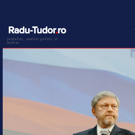
jurnalist, analist politic și
militar