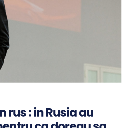
 rus : in Rusia au
pentru ca doreau sa