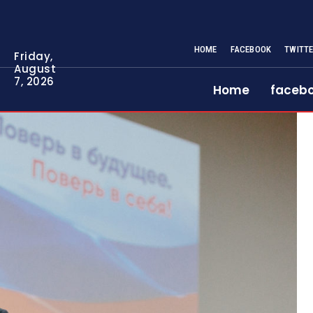
HOME
FACEBOOK
TWITT
Friday,
August
7, 2026
Home
faceb