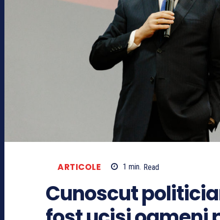
ARTICOLE
1
min.
Read
Cunoscut politician
fost ucisi oameni 