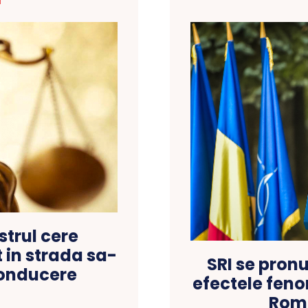
T
strul cere
t in strada sa-
SRI se pron
conducere
efectele feno
Roma