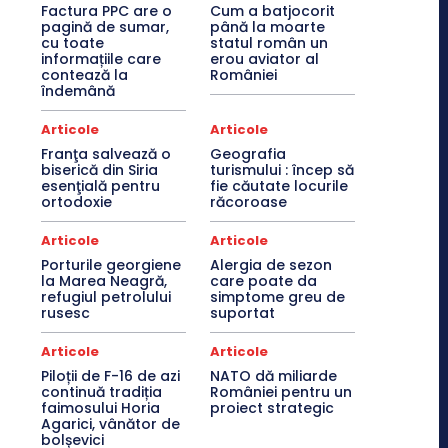
Factura PPC are o
Cum a batjocorit
pagină de sumar,
până la moarte
cu toate
statul român un
informațiile care
erou aviator al
contează la
României
îndemână
Articole
Articole
Franţa salvează o
Geografia
biserică din Siria
turismului : încep să
esenţială pentru
fie căutate locurile
ortodoxie
răcoroase
Articole
Articole
Porturile georgiene
Alergia de sezon
la Marea Neagră,
care poate da
refugiul petrolului
simptome greu de
rusesc
suportat
Articole
Articole
Piloții de F-16 de azi
NATO dă miliarde
continuă tradiția
României pentru un
faimosului Horia
proiect strategic
Agarici, vânător de
bolșevici