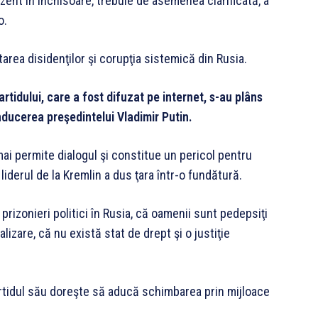
ezent în închisoare, trebuie de asemenea clarificată, a
o.
tarea disidenţilor şi corupţia sistemică din Rusia.
artidului, care a fost difuzat pe internet, s-au plâns
nducerea preşedintelui Vladimir Putin.
mai permite dialogul şi constitue un pericol pentru
iderul de la Kremlin a dus ţara într-o fundătură.
prizonieri politici în Rusia, că oamenii sunt pedepsiţi
lizare, că nu există stat de drept şi o justiţie
 partidul său doreşte să aducă schimbarea prin mijloace