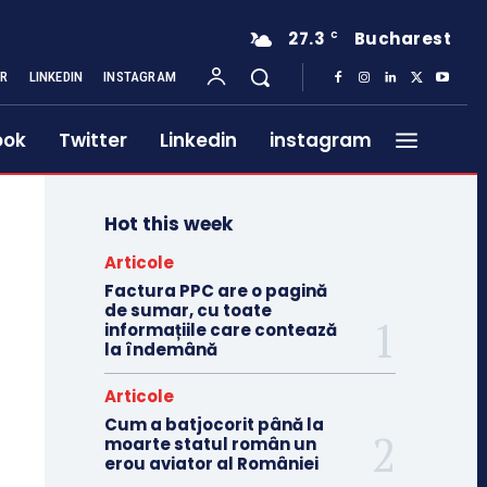
27.3
Bucharest
C
ER
LINKEDIN
INSTAGRAM
ook
Twitter
Linkedin
instagram
Hot this week
Articole
Factura PPC are o pagină
de sumar, cu toate
informațiile care contează
la îndemână
Articole
Cum a batjocorit până la
moarte statul român un
erou aviator al României