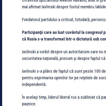
Otrăvirea opozantului Aleksei Navalnîi, aflat în pr
mai afirmat Iavlinski despre fostul membru Iablok
Fondatorul partidului a criticat, totodată, persecu
Participanţii care au luat cuvântul la congresul p
că Rusia s-a transformat într-o dictatură sub co
Iavlinski a vorbit despre un autoritarism care nu 
securitatea naţională, precum şi despre faptul că l
Iavlinski s-a plâns de faptul că sunt peste 100 de 
pentru exprimarea opiniilor lor pe reţelele de socia
independentă.
În acelaşi timp, liderul liberal rus a subliniat că
paşnice.