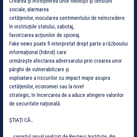
Crearea şi întreţinerea unor nelinişti şi tensiuni
sociale, alarmarea
cetăţenilor, inocularea sentimentului de neîncredere
în instituţiile statului, sabotaj,
favorizarea acţiunilor de spionaj.
Fake news poate fi interpretat drept parte a războiului
informaţional (hibrid) care
urmăreşte afectarea adversarului prin crearea unor
pârghii de vulnerabilizare şi
exploatare a riscurilor cu impact major asupra
cetăţenilor, economiei sau la nivel
strategic, în încercarea de a aduce atingere valorilor
de securitate naţională.
ŞTIAŢI CĂ…
… raportul anual realizat de Reuters Institute, din