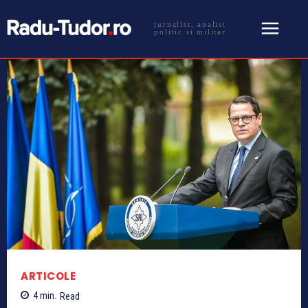
jurnalist, analist
politic si militar
ARTICOLE
4
min.
Read