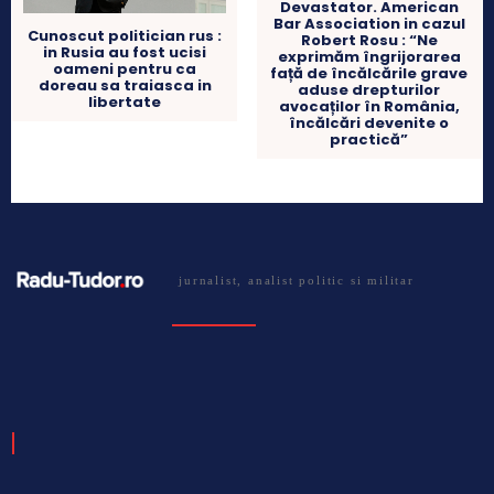
Devastator. American
Bar Association in cazul
Cunoscut politician rus :
Robert Rosu : “Ne
in Rusia au fost ucisi
exprimăm îngrijorarea
oameni pentru ca
față de încălcările grave
doreau sa traiasca in
aduse drepturilor
libertate
avocaților în România,
încălcări devenite o
practică”
jurnalist, analist politic si militar