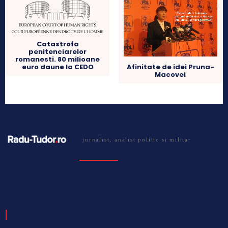
Catastrofa
penitenciarelor
romanesti. 80 milioane
Afinitate de idei Pruna-
euro daune la CEDO
Macovei
jurnalist, analist politic si militar