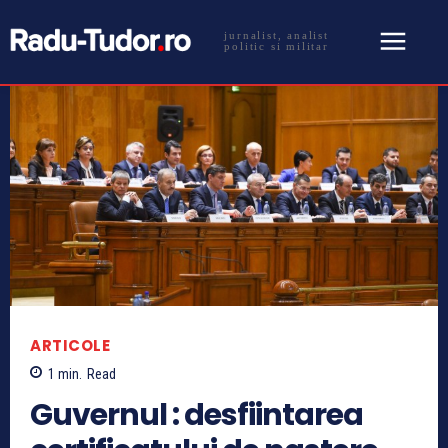
jurnalist, analist
politic si militar
ARTICOLE
1
min.
Read
Guvernul : desfiintarea