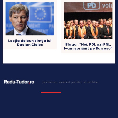
Lecţia de bun simţ a lui
Blaga : “Noi, PDL azi PNL,
Dacian Ciolos
l-am sprijinit pe Barroso”
jurnalist, analist politic si militar