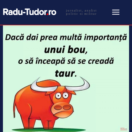
jurnalist, analist
politic si militar