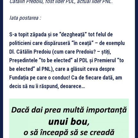
Catalin Predoiu, fost lider PDL, actual lider PNL.
Iata postarea :
S-a topit zăpada și se “dezgheață” tot felul de
politicieni care dispăruseră “în ceață” – de exemplu
Dl. Cătălin Predoiu (cum care Predoiu? – știți,
Președintele “to be elected” al PDL și Premierul “to
be elected” al PNL), care a glăsuit ceva despre
Fundația pe care o conduc! Ca de fiecare dată, am
decis să nu îi răspund, deoarece…