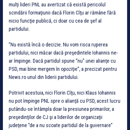
mulţi lideri PNL au avertizat că există pericolul
scindării formaţiunii dacă Florin Cîţu ar rămâne fără
nicio funcţie publică, ci doar cu cea de şef al
partidului.
”Nu există încă o decizie. Nu vom risca ruperea
partidului, nici măcar dacă preşedintele Iohannis ne-
ar împinge. Dacă partidul spune ”nu” unei alianţe cu
PSD, mai bine mergem în opoziţie”, a precizat pentru
News.ro unul din liderii partidului.
Potrivit acestuia, nici Florin Cîţu, nici Klaus Iohannis
nu pot împinge PNL spre o alianţă cu PSD, acest lucru
putându-se întâmpla doar la presiunea primarilor, a
preşedinţilor de CJ şi a liderilor de organizaţii
judeţene ”de a nu scoate partidul de la guvernare”