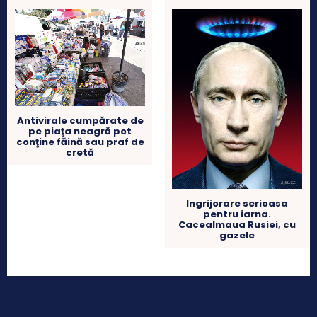
Antivirale cumpărate de
pe piaţa neagră pot
conţine făină sau praf de
cretă
Ingrijorare serioasa
pentru iarna.
Cacealmaua Rusiei, cu
gazele