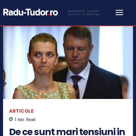
jurnalist, analist
politic si militar
ARTICOLE
1
min.
Read
De ce sunt mari tensiuni in