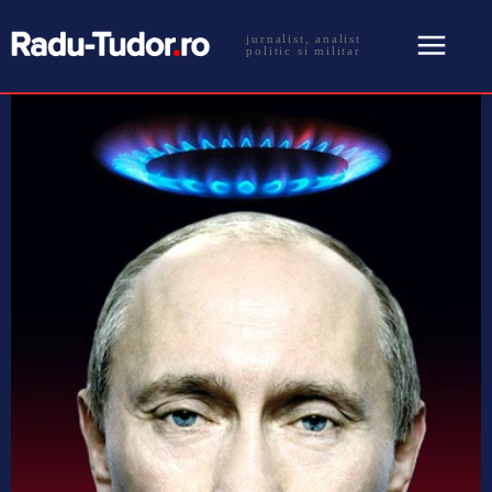
jurnalist, analist
politic si militar