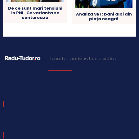
De ce sunt mari tensiuni
in PNL. Ce varianta se
Analiza SRI : bani albi din
contureaza
piața neagră
jurnalist, analist politic si militar