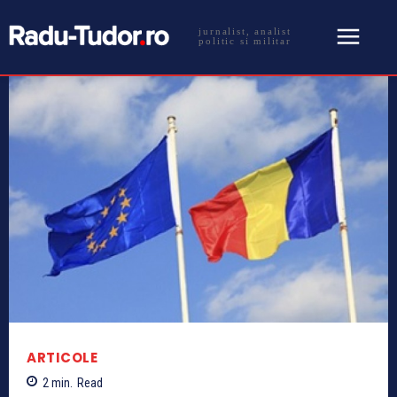
jurnalist, analist
politic si militar
ARTICOLE
2
min.
Read