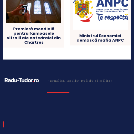
Premieră mondială
pentru faimoasele
Ministrul Economiei
vitralii ale catedralei din
demască mafia ANPC
Chartres
jurnalist, analist politic si militar