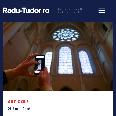
jurnalist, analist
politic si militar
ARTICOLE
3
min.
Read