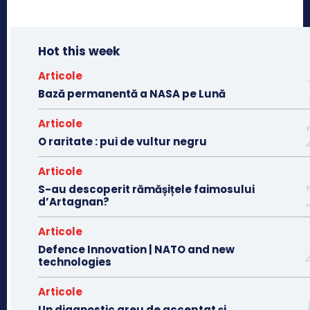
Hot this week
Articole
Bază permanentă a NASA pe Lună
Articole
O raritate : pui de vultur negru
Articole
S-au descoperit rămășițele faimosului
d’Artagnan?
Articole
Defence Innovation | NATO and new
technologies
Articole
Un diagnostic greu de acceptat și