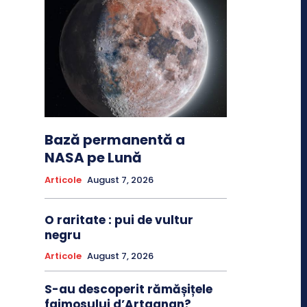
Bază permanentă a
NASA pe Lună
Articole
August 7, 2026
O raritate : pui de vultur
negru
Articole
August 7, 2026
S-au descoperit rămășițele
faimosului d’Artagnan?