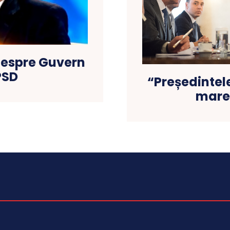
 despre Guvern
PSD
“Președintel
mare