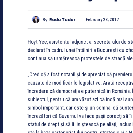
By
Radu Tudor
February 23, 2017
Hoyt Yee, asistentul adjunct al secretarului de s
declarat în cadrul unei întâlniri a Bucureşti cu of
continua să urmărească protestele de stradă ale
„Cred că a fost notabil şi de apreciat că premierul
cauzate de modificările legislative. Arată recepti
încredere că democraţia e puternică în România. 
subiectul, pentru că am văzut azi că încă mai sunt
simbol important, dar este şi un semnal că sunte
încrezători că Guvernul va face paşii corecţi să 
statul de drept şi să îi liniştească pe aliaţi, incl
stă la baza parteneriatului nostru strategic şi a NA