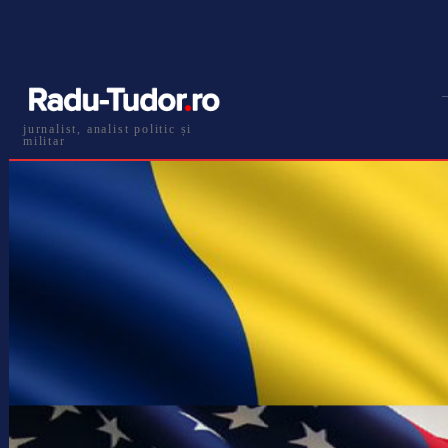
jurnalist, analist politic și
militar