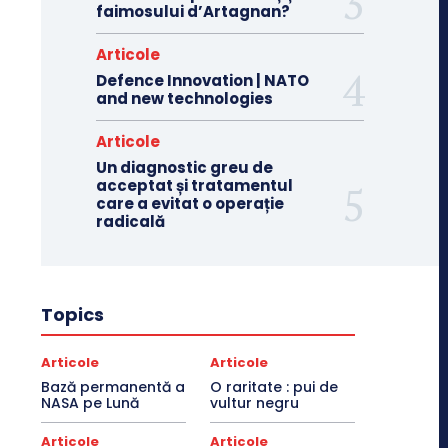
faimosului d’Artagnan?
Articole
Defence Innovation | NATO
and new technologies
Articole
Un diagnostic greu de
acceptat și tratamentul
care a evitat o operație
radicală
Topics
Articole
Articole
Bază permanentă a
O raritate : pui de
NASA pe Lună
vultur negru
Articole
Articole