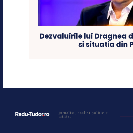
Dezvaluirile lui Dragnea
si situatia din 
jurnalist, analist politic si
militar