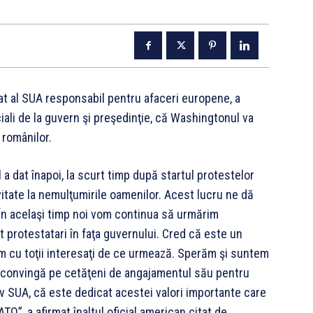
tat al SUA responsabil pentru afaceri europene, a
iciali de la guvern şi preşedinţie, că Washingtonul va
 românilor.
 a dat înapoi, la scurt timp după startul protestelor
vitate la nemulţumirile oamenilor. Acest lucru ne dă
În acelaşi timp noi vom continua să urmărim
 protestatari în faţa guvernului. Cred că este un
m cu toţii interesaţi de ce urmează. Sperăm şi suntem
îi convingă pe cetăţeni de angajamentul său pentru
usiv SUA, că este dedicat acestei valori importante care
TO”, a afirmat înaltul oficial american citat de