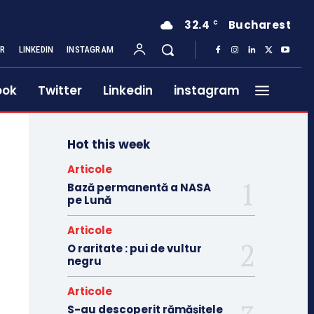
32.4
Bucharest
C
ER
LINKEDIN
INSTAGRAM
ook
Twitter
Linkedin
instagram
Hot this week
Articole
Bază permanentă a NASA
pe Lună
Articole
O raritate : pui de vultur
negru
Articole
S-au descoperit rămășițele