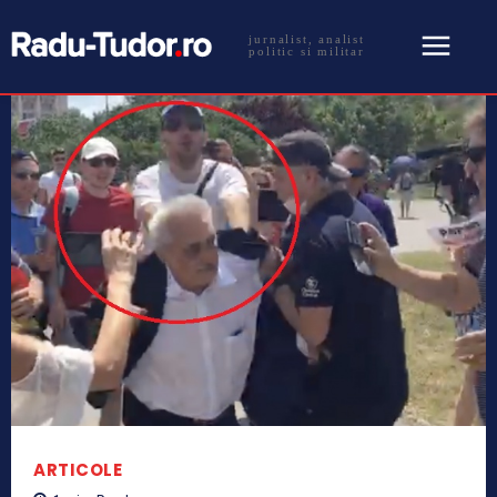
jurnalist, analist
politic si militar
ARTICOLE