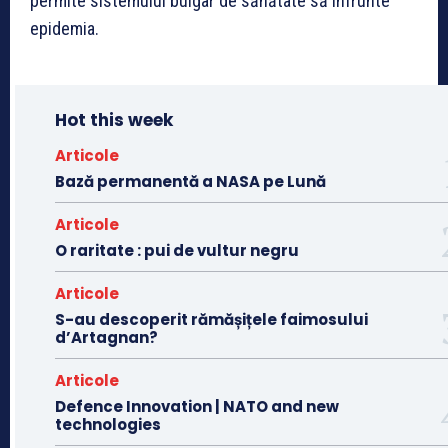
permite sistemului bulgar de sănătate să înfrunte
epidemia.
Hot this week
Articole
Bază permanentă a NASA pe Lună
Articole
O raritate : pui de vultur negru
Articole
S-au descoperit rămășițele faimosului
d’Artagnan?
Articole
Defence Innovation | NATO and new
technologies