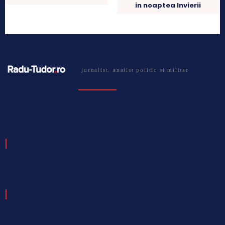
in noaptea Invierii
jurnalist, analist politic si militar