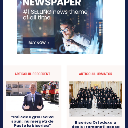
ARTICOLUL PRECEDENT
ARTICOLUL URMĂTOR
“Imi cade greu sa va
spun : nu mergeti de
Biserica Ortodoxa a
Paste la biserica”
decis : ramaneti acasa