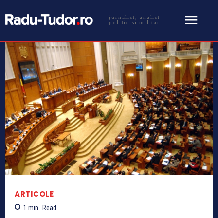
jurnalist, analist
politic si militar
ARTICOLE
1
min.
Read