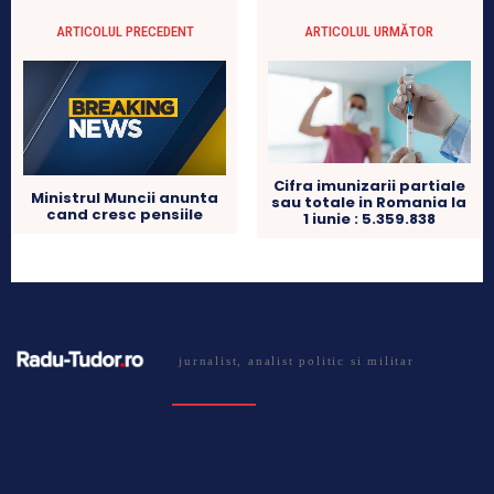
ARTICOLUL PRECEDENT
ARTICOLUL URMĂTOR
Cifra imunizarii partiale
Ministrul Muncii anunta
sau totale in Romania la
cand cresc pensiile
1 iunie : 5.359.838
jurnalist, analist politic si militar