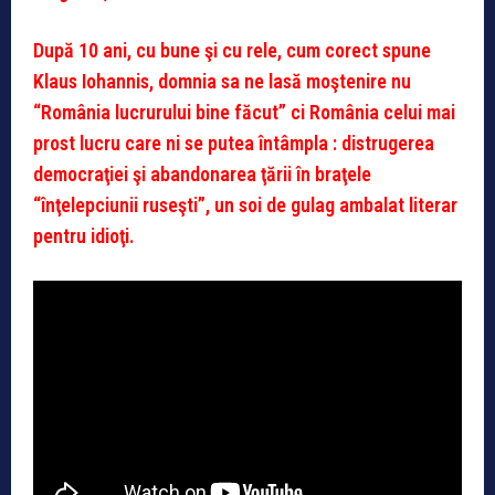
După 10 ani, cu bune şi cu rele, cum corect spune
Klaus Iohannis, domnia sa ne lasă moştenire nu
“România lucrurului bine făcut” ci România celui mai
prost lucru care ni se putea întâmpla : distrugerea
democraţiei şi abandonarea ţării în braţele
“înţelepciunii ruseşti”, un soi de gulag ambalat literar
pentru idioţi.