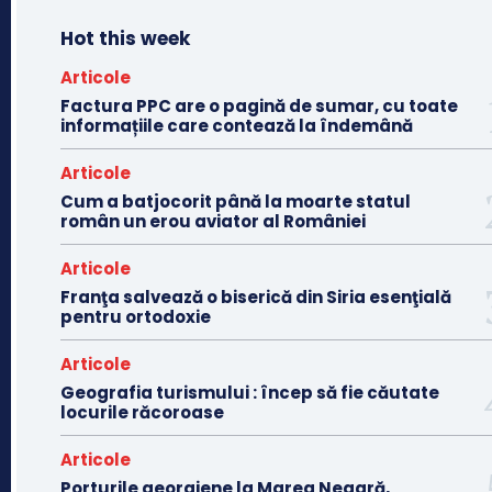
Hot this week
Articole
Factura PPC are o pagină de sumar, cu toate
informațiile care contează la îndemână
Articole
Cum a batjocorit până la moarte statul
român un erou aviator al României
Articole
Franţa salvează o biserică din Siria esenţială
pentru ortodoxie
Articole
Geografia turismului : încep să fie căutate
locurile răcoroase
Articole
Porturile georgiene la Marea Neagră,