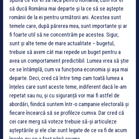
să ducă România mai departe şi la ce să se aştepte
românii de la ei pentru următorii ani. Acestea sunt
temele care, după părerea mea, sunt importante și ar
fi foarte util să ne concentrăm pe acestea. Sigur,
sunt și alte teme de mare actualitate – bugetul,
trebuie să avem cât mai repede un buget pentru a
avea un comportament predictibil. Lumea vrea să știe
ce se întâmplă, cum va funcționa economia și așa mai
departe. Deci, cred că între timp cam toată lumea a
înțeles care sunt aceste teme, indiferent dacă le-am
repetat sau nu, și cu siguranță vor mai fi astfel de
abordări, fiindcă suntem într-o campanie electorală și
fiecare încearcă să se profileze cumva. Dar cred că
cei care merg să voteze trebuie să-și articuleze
așteptările și ele clar sunt legate de ce va fi de acum
încolo, nu ce a fost până acuma.