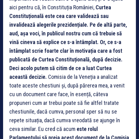
aici pentru că, în Constituția României,
Curtea
Constituțională este cea care validează sau
invalidează alegerile prezidențiale. Pe de altă parte,
aud, așa voci, în publicul nostru cum că trebuie să
vină cineva să explice ce s-a întâmplat. Or, ce s-a
întâmplat scrie foarte clar în motivația care a fost
publicată de Curtea Constituțională, după decizie.
Deci acolo putem să citim de ce a luat Curtea
această decizie.
Comisia de la Veneția a analizat
toate aceste chestiuni și, după părerea mea, a venit
cu un document care face, în esență, câteva
propuneri cum ar trebui poate să fie altfel tratate
chestiunile, dacă cumva, personal sper să nu se
repete situația, dacă cumva vreodată se ajunge în
ceva similar. Eu cred că acum
este rolul
Parlamentului să preia acest document de la Comisia