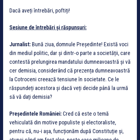
Dacă aveți întrebări, poftiți!
Sesiune de întrebări și răspunsuri:
Jurnalist:
Bună ziua, domnule Președinte! Există voci
din mediul politic, dar și dintr-o parte a societății, care
contestă prelungirea mandatului dumneavoastră și vă
cer demisia, considerând că prezența dumneavoastră
la Cotroceni creează tensiune în societate. Ce le
răspundeți acestora și dacă veți decide până la urmă
să vă dați demisia?
Președintele României:
Cred că este o temă
vehiculată din motive populiste și electoraliste,
pentru că, nu-i așa, funcționăm după Constituție și,
atunci când am fost ales, peste șase milioane de