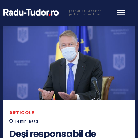
jurnalist, analist
politic si militar
ARTICOLE
14
min.
Read
Deşi responsabil de