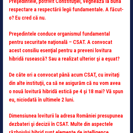
Preşedintele, potrivit Constituţiei, veghează la buna
respectare a respectării legii fundamentale. A făcut-
o? Eu cred că nu.
Preşedintele conduce organismul fundamental
pentru securitate naţională – CSAT. A convocat
acest consiliu esenţial pentru a preveni lovitura
hibridă rusească? Sau a realizat ulterior şi a eşuat?
De câte ori a convocat până acum CSAT, cu invitaţi
din alte instituţii, ca să ne asigurăm că nu vom avea
o nouă lovitură hibridă estică pe 4 şi 18 mai? Vă spun
eu, niciodată în ultimele 2 luni.
Dimensiunea loviturii la adresa României presupunea
dezbateri şi decizii în CSAT. Multe din aspectele
războiului hibrid sunt elemente de intelligence