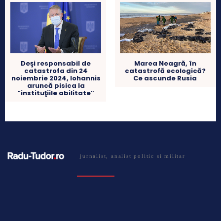
Marea Neagră, în
Deşi responsabil de
catastrofă ecologică?
catastrofa din 24
Ce ascunde Rusia
noiembrie 2024, Iohannis
aruncă pisica la
“instituţiile abilitate”
jurnalist, analist politic si militar