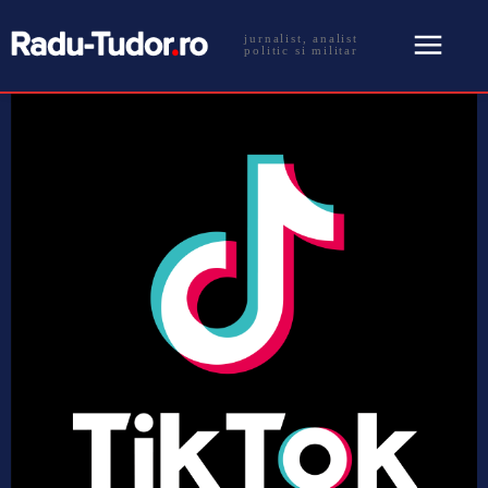
jurnalist, analist
politic si militar