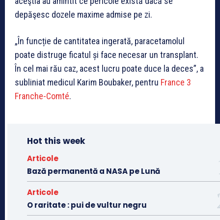
aceştia au amintit ce pericole există dacă se
depăşesc dozele maxime admise pe zi.
„În funcție de cantitatea ingerată, paracetamolul
poate distruge ficatul și face necesar un transplant.
În cel mai rău caz, acest lucru poate duce la deces”, a
subliniat medicul Karim Boubaker, pentru
France 3
Franche-Comté
.
Hot this week
Articole
Bază permanentă a NASA pe Lună
Articole
O raritate : pui de vultur negru