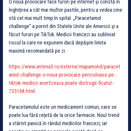
O nouă provocare face furori pe internet şi constă în
înghiţirea a cât mai multor pastile, pentru a vedea cine
stă cel mai mult timp în spital. „Paracetamol
challenge” a pornit din Statele Unite ale Americii şi a
făcut furori pe TikTok. Medicii francezi au subliniat
riscul la care ne expunem dacă depăşim limita
maximă recomandată pe zi.
https://www.antena3.ro/externe/mapamond/paracet
amol-challenge-o-noua-provocare-periculoasa-pe-
tiktok-medicii-avertizeaza-poate-distruge-ficatul-
735168.html
Paracetamolul este un medicament comun, care se
poate lua fără reţetă de la orice farmacie. Noul trend
a stârnit panică în rândul medicilor francezi, iar