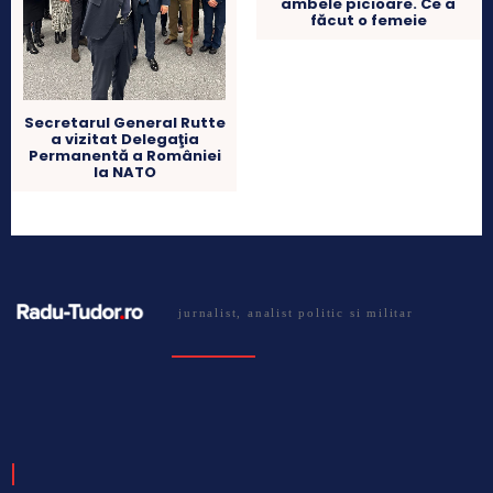
ambele picioare. Ce a
făcut o femeie
Secretarul General Rutte
a vizitat Delegaţia
Permanentă a României
la NATO
jurnalist, analist politic si militar