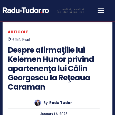
jurnalist, analist
politic si militar
ARTICOLE
4
min.
Read
Despre afirmaţiile lui
Kelemen Hunor privind
apartenenţa lui Călin
Georgescu la Reţeaua
Caraman
By
Radu Tudor
January 16, 2025