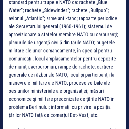
standard pentru trupele NATO ca: rachete „Blue
Water”; rachete „Sidewinder”; rachete „Bullpup”;
avionul „Atlantic”; arme anti-tanc; rapoarte periodice
ale Secretarului general (1960-1961); sistemul de
aprovizionare a statelor membre NATO cu carburanţi;
planurile de urgenţă civilă din ţările NATO; bugetele
militare ale unor comandamente, în special pentru
comunicaţii; locul amplasamentelor pentru depozite
de muniţii, aerodromuri, rampe de rachete, cartiere
generale de război ale NATO; locul şi participanţii la
manevrele militare ale NATO; procese verbale ale
sesiunilor ministeriale ale organizaţiei; măsuri
economice şi militare preconizate de ţările NATO în
problema Berlinului; informaţii cu privire la poziţia
ţărilor NATO faţă de comerţul Est-Vest, etc.