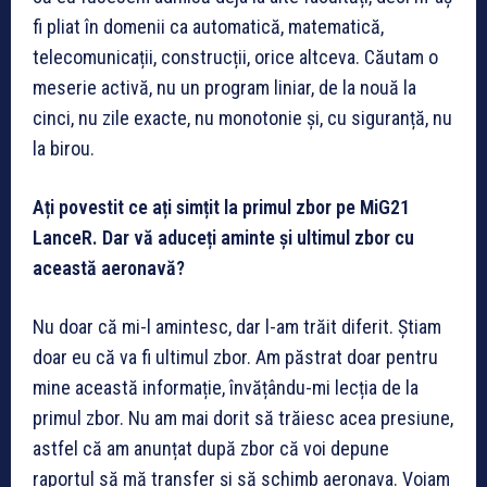
fi pliat în domenii ca automatică, matematică,
telecomunicații, construcții, orice altceva. Căutam o
meserie activă, nu un program liniar, de la nouă la
cinci, nu zile exacte, nu monotonie și, cu siguranță, nu
la birou.
Ați povestit ce ați simțit la primul zbor pe MiG21
LanceR. Dar vă aduceți aminte și ultimul zbor cu
această aeronavă?
Nu doar că mi-l amintesc, dar l-am trăit diferit. Știam
doar eu că va fi ultimul zbor. Am păstrat doar pentru
mine această informație, învățându-mi lecția de la
primul zbor. Nu am mai dorit să trăiesc acea presiune,
astfel că am anunțat după zbor că voi depune
raportul să mă transfer și să schimb aeronava. Voiam