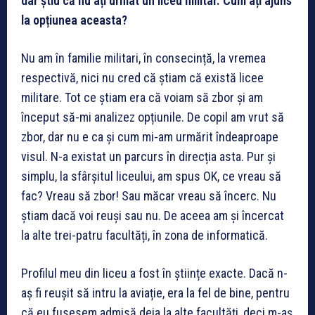
dar știu că nu ați urmat un liceu militar. Cum ați ajuns
la opțiunea aceasta?
Nu am în familie militari, în consecință, la vremea
respectivă, nici nu cred că știam că există licee
militare. Tot ce știam era că voiam să zbor și am
început să-mi analizez opțiunile. De copil am vrut să
zbor, dar nu e ca și cum mi-am urmărit îndeaproape
visul. N-a existat un parcurs în direcția asta. Pur și
simplu, la sfârșitul liceului, am spus OK, ce vreau să
fac? Vreau să zbor! Sau măcar vreau să încerc. Nu
știam dacă voi reuși sau nu. De aceea am și încercat
la alte trei-patru facultăți, în zona de informatică.
Profilul meu din liceu a fost în științe exacte. Dacă n-
aș fi reușit să intru la aviație, era la fel de bine, pentru
că eu fusesem admisă deja la alte facultăți, deci m-aș