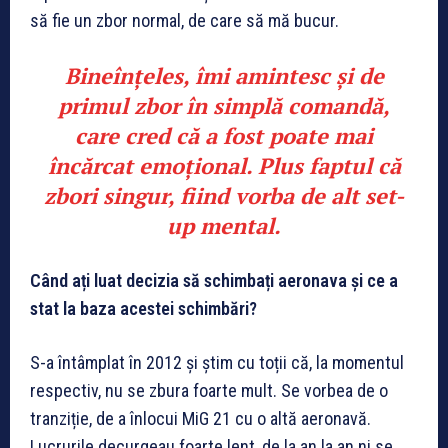
să fie un zbor normal, de care să mă bucur.
Bineînțeles, îmi amintesc și de
primul zbor în simplă comandă,
care cred că a fost poate mai
încărcat emoțional. Plus faptul că
zbori singur, fiind vorba de alt set-
up mental.
Când ați luat decizia să schimbați aeronava și ce a
stat la baza acestei schimbări?
S-a întâmplat în 2012 și știm cu toții că, la momentul
respectiv, nu se zbura foarte mult. Se vorbea de o
tranziție, de a înlocui MiG 21 cu o altă aeronavă.
Lucrurile decurgeau foarte lent, de la an la an ni se