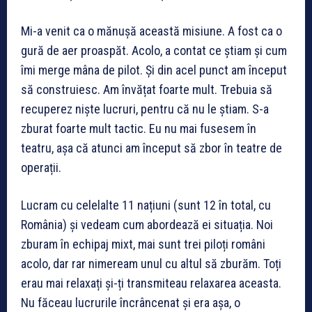
Mi-a venit ca o mănușă această misiune. A fost ca o
gură de aer proaspăt. Acolo, a contat ce știam și cum
îmi merge mâna de pilot. Și din acel punct am început
să construiesc. Am învățat foarte mult. Trebuia să
recuperez niște lucruri, pentru că nu le știam. S-a
zburat foarte mult tactic. Eu nu mai fusesem în
teatru, așa că atunci am început să zbor în teatre de
operații.
Lucram cu celelalte 11 națiuni (sunt 12 în total, cu
România) și vedeam cum abordează ei situația. Noi
zburam în echipaj mixt, mai sunt trei piloți români
acolo, dar rar nimeream unul cu altul să zburăm. Toți
erau mai relaxați și-ți transmiteau relaxarea aceasta.
Nu făceau lucrurile încrâncenat și era așa, o