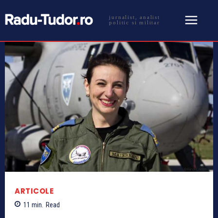
jurnalist, analist
politic si militar
ARTICOLE
11
min.
Read