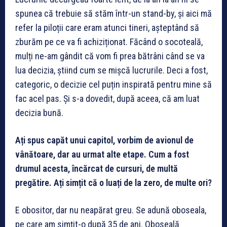
spunea că trebuie să stăm într-un stand-by, și aici mă
refer la piloții care eram atunci tineri, așteptând să
zburăm pe ce va fi achiziționat. Făcând o socoteală,
mulți ne-am gândit că vom fi prea bătrâni când se va
lua decizia, știind cum se mișcă lucrurile. Deci a fost,
categoric, o decizie cel puțin inspirată pentru mine să
fac acel pas. Și s-a dovedit, după aceea, că am luat
decizia bună.
Ați spus capăt unui capitol, vorbim de avionul de
vânătoare, dar au urmat alte etape. Cum a fost
drumul acesta, încărcat de cursuri, de multă
pregătire. Ați simțit că o luați de la zero, de multe ori?
E obositor, dar nu neapărat greu. Se adună oboseala,
pe care am simțit-o după 35 de ani. Oboseală