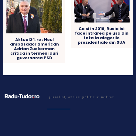
Ca si in 2016, Rusia isi
face intrarea pe usa din
fata la alegerile
Aktual24.ro : Noul
prezidentiale din SUA
ambasador american
Adrian Zuckerman
critica in termeni duri
guvernarea PSD
jurnalist, analist politic si militar