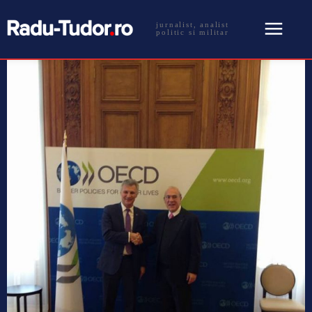
jurnalist, analist
politic si militar