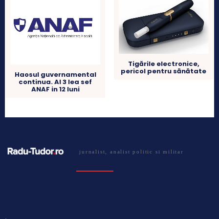
Tigările electronice,
pericol pentru sănătate
Haosul guvernamental
continua. Al 3 lea sef
ANAF in 12 luni
jurnalist, analist politic si militar