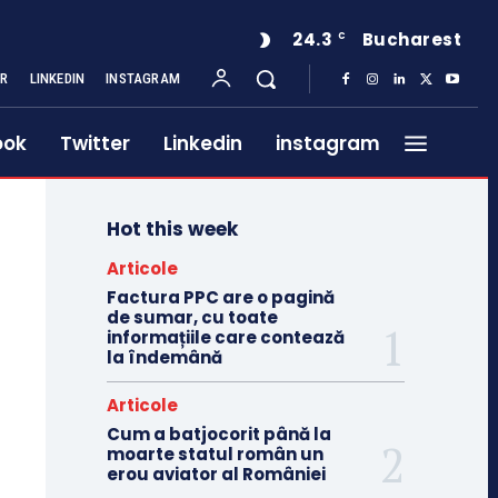
24.3
Bucharest
C
ER
LINKEDIN
INSTAGRAM
ook
Twitter
Linkedin
instagram
Hot this week
Articole
Factura PPC are o pagină
de sumar, cu toate
informațiile care contează
la îndemână
Articole
Cum a batjocorit până la
moarte statul român un
erou aviator al României