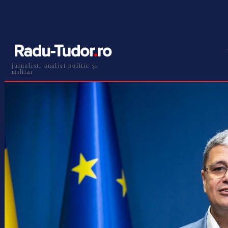
jurnalist, analist politic și
militar