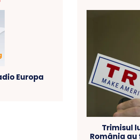
T
Radio Europa
Trimisul l
România au 