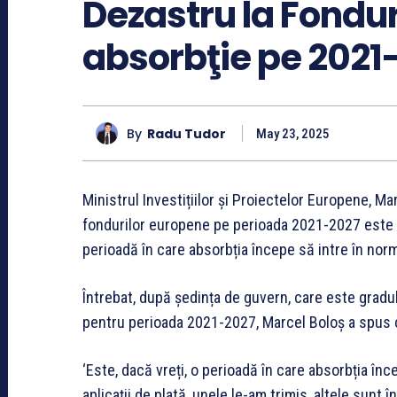
Dezastru la Fondur
absorbţie pe 2021
By
Radu Tudor
May 23, 2025
Ministrul Investițiilor și Proiectelor Europene, Ma
fondurilor europene pe perioada 2021-2027 este 
perioadă în care absorbția începe să intre în norma
Întrebat, după ședința de guvern, care este gradu
pentru perioada 2021-2027, Marcel Boloș a spus 
‘Este, dacă vreți, o perioadă în care absorbția în
aplicații de plată, unele le-am trimis, altele sunt 