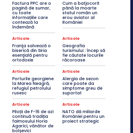
Factura PPC are o
Cum a batjocorit
pagină de sumar,
până la moarte
cu toate
statul român un
informațiile care
erou aviator al
contează la
României
îndemână
Articole
Articole
Franţa salvează o
Geografia
biserică din Siria
turismului : încep să
esenţială pentru
fie căutate locurile
ortodoxie
răcoroase
Articole
Articole
Porturile georgiene
Alergia de sezon
la Marea Neagră,
care poate da
refugiul petrolului
simptome greu de
rusesc
suportat
Articole
Articole
Piloții de F-16 de azi
NATO dă miliarde
continuă tradiția
României pentru un
faimosului Horia
proiect strategic
Agarici, vânător de
bolșevici