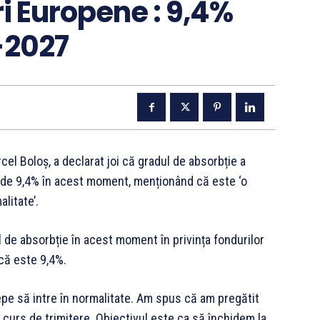
i Europene : 9,4%
-2027
rcel Boloș, a declarat joi că gradul de absorbție a
de 9,4% în acest moment, menționând că este ‘o
litate’.
l de absorbție în acest moment în privința fondurilor
că este 9,4%.
cepe să intre în normalitate. Am spus că am pregătit
în curs de trimitere. Obiectivul este ca să închidem la