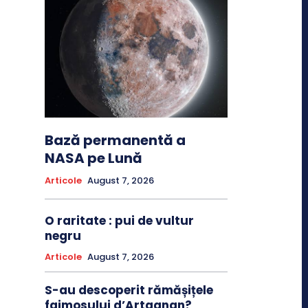
Bază permanentă a
NASA pe Lună
Articole
August 7, 2026
O raritate : pui de vultur
negru
Articole
August 7, 2026
S-au descoperit rămășițele
faimosului d’Artagnan?