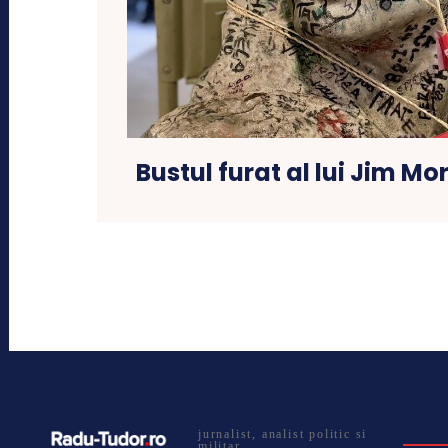
Bustul furat al lui Jim Mo
jurnalist, analist politic si
militar