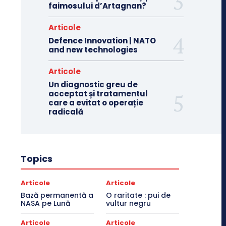
faimosului d’Artagnan?
Articole
Defence Innovation | NATO
and new technologies
Articole
Un diagnostic greu de
acceptat și tratamentul
care a evitat o operație
radicală
Topics
Articole
Articole
Bază permanentă a
O raritate : pui de
NASA pe Lună
vultur negru
Articole
Articole