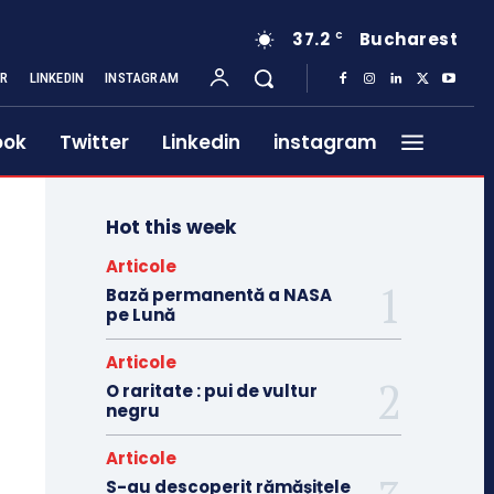
37.2
Bucharest
C
ER
LINKEDIN
INSTAGRAM
ook
Twitter
Linkedin
instagram
Hot this week
Articole
Bază permanentă a NASA
pe Lună
Articole
O raritate : pui de vultur
negru
Articole
S-au descoperit rămășițele