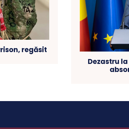
rrison, regăsit
Dezastru la
absor