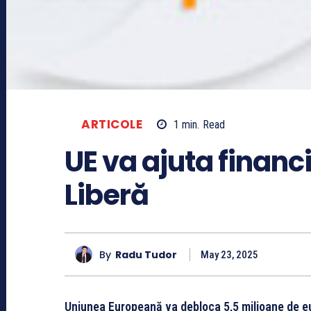
ARTICOLE
1
min.
Read
UE va ajuta financ
Liberă
By
Radu Tudor
May 23, 2025
Uniunea Europeană va debloca 5,5 milioane de eu