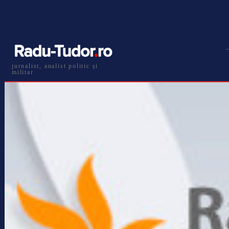
jurnalist, analist politic și
militar