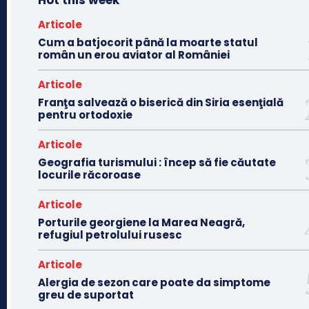
Hot this week
Articole
Cum a batjocorit până la moarte statul
român un erou aviator al României
Articole
Franţa salvează o biserică din Siria esenţială
pentru ortodoxie
Articole
Geografia turismului : încep să fie căutate
locurile răcoroase
Articole
Porturile georgiene la Marea Neagră,
refugiul petrolului rusesc
Articole
Alergia de sezon care poate da simptome
greu de suportat