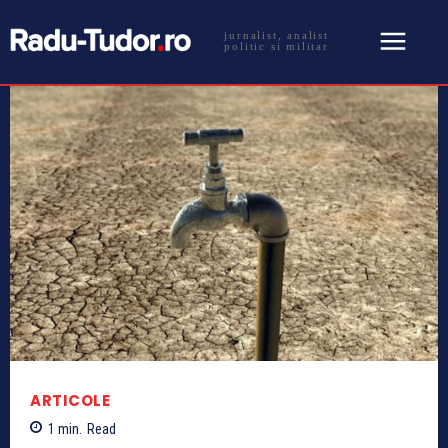
jurnalist, analist
politic si militar
ARTICOLE
1
min.
Read