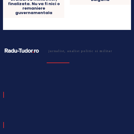
finalizata. Nu va fi nici o
remaniere
guvernamentala
jurnalist, analist politic si militar