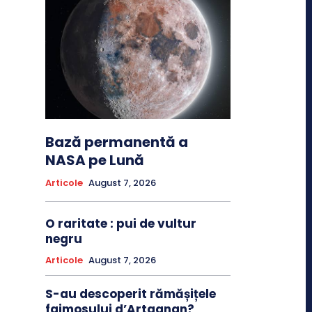
Bază permanentă a
NASA pe Lună
Articole
August 7, 2026
O raritate : pui de vultur
negru
Articole
August 7, 2026
S-au descoperit rămășițele
faimosului d’Artagnan?