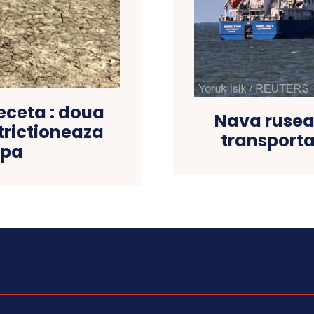
eceta : doua
Nava rusea
strictioneaza
transporta
apa