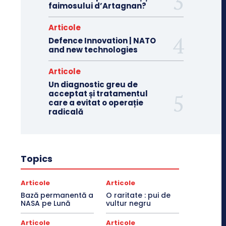
faimosului d’Artagnan?
Articole
Defence Innovation | NATO
and new technologies
Articole
Un diagnostic greu de
acceptat și tratamentul
care a evitat o operație
radicală
Topics
Articole
Articole
Bază permanentă a
O raritate : pui de
NASA pe Lună
vultur negru
Articole
Articole