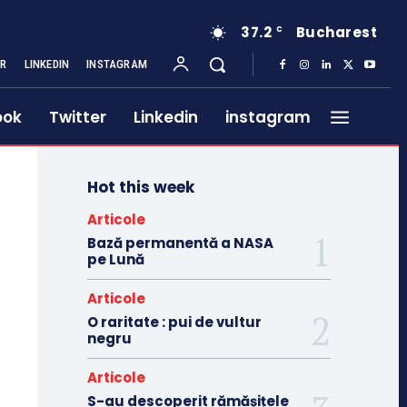
37.2
Bucharest
C
ER
LINKEDIN
INSTAGRAM
ook
Twitter
Linkedin
instagram
Hot this week
Articole
Bază permanentă a NASA
pe Lună
Articole
O raritate : pui de vultur
negru
Articole
S-au descoperit rămășițele