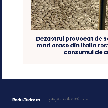
Dezastrul provocat de s
mari orase din Italia re
consumul de 
jurnalist, analist politic si
militar