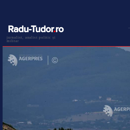
jurnalist, analist politic și
militar