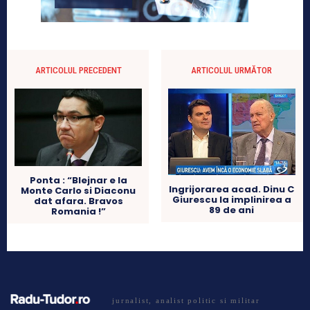
ARTICOLUL PRECEDENT
ARTICOLUL URMĂTOR
Ponta : “Blejnar e la
Ingrijorarea acad. Dinu C
Monte Carlo si Diaconu
Giurescu la implinirea a
dat afara. Bravos
89 de ani
Romania !”
jurnalist, analist politic si militar