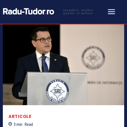
jurnalist, analist
politic si militar
ARTICOLE
3
min.
Read