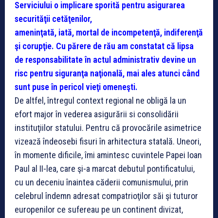
Serviciului o implicare sporită pentru asigurarea
securităţii cetăţenilor,
ameninţată, iată, mortal de incompetenţă, indiferenţă
şi corupţie. Cu părere de rău
am constatat că lipsa
de responsabilitate în actul administrativ devine un
risc pentru siguranţa naţională, mai ales atunci când
sunt puse în pericol vieţi omeneşti.
De altfel, întregul context regional ne obligă la un
efort major în vederea asigurării si consolidării
instituţiilor statului. Pentru că provocările asimetrice
vizează îndeosebi fisuri în arhitectura statală. Uneori,
în momente dificile, îmi amintesc cuvintele Papei Ioan
Paul al II-lea, care şi-a marcat debutul pontificatului,
cu un deceniu înaintea căderii comunismului, prin
celebrul îndemn adresat compatrioţilor săi şi tuturor
europenilor ce sufereau pe un continent divizat,