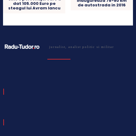
inaugureaza 75-80 km
dat 105.000 Euro pe
de autostrada in 2016
steagul lui Avram Iancu
jurnalist, analist politic si militar