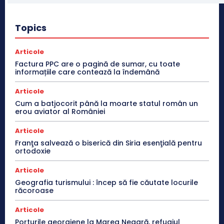
Topics
Articole
Factura PPC are o pagină de sumar, cu toate
informațiile care contează la îndemână
Articole
Cum a batjocorit până la moarte statul român un
erou aviator al României
Articole
Franţa salvează o biserică din Siria esenţială pentru
ortodoxie
Articole
Geografia turismului : încep să fie căutate locurile
răcoroase
Articole
Porturile georgiene la Marea Neagră, refugiul