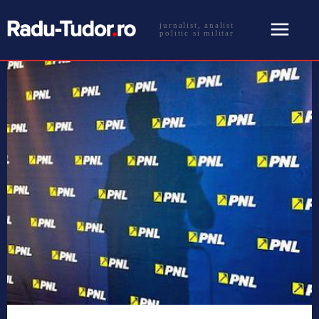
jurnalist, analist
politic si militar