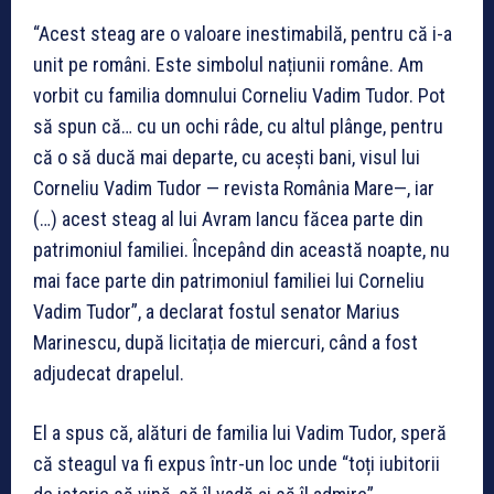
“Acest steag are o valoare inestimabilă, pentru că i-a
unit pe români. Este simbolul națiunii române. Am
vorbit cu familia domnului Corneliu Vadim Tudor. Pot
să spun că… cu un ochi râde, cu altul plânge, pentru
că o să ducă mai departe, cu acești bani, visul lui
Corneliu Vadim Tudor — revista România Mare—, iar
(…) acest steag al lui Avram Iancu făcea parte din
patrimoniul familiei. Începând din această noapte, nu
mai face parte din patrimoniul familiei lui Corneliu
Vadim Tudor”, a declarat fostul senator Marius
Marinescu, după licitația de miercuri, când a fost
adjudecat drapelul.
El a spus că, alături de familia lui Vadim Tudor, speră
că steagul va fi expus într-un loc unde “toți iubitorii