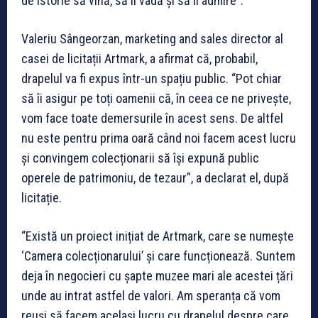
de istorie să vină, să îl vadă și să îl admire”.
Valeriu Sângeorzan, marketing and sales director al
casei de licitații Artmark, a afirmat că, probabil,
drapelul va fi expus într-un spațiu public. “Pot chiar
să îi asigur pe toți oamenii că, în ceea ce ne privește,
vom face toate demersurile în acest sens. De altfel
nu este pentru prima oară când noi facem acest lucru
și convingem colecționarii să își expună public
operele de patrimoniu, de tezaur”, a declarat el, după
licitație.
“Există un proiect inițiat de Artmark, care se numește
‘Camera colecționarului’ și care funcționează. Suntem
deja în negocieri cu șapte muzee mari ale acestei țări
unde au intrat astfel de valori. Am speranța că vom
reuși să facem același lucru cu drapelul despre care