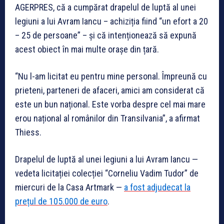
AGERPRES, că a cumpărat drapelul de luptă al unei
legiuni a lui Avram Iancu – achiziția fiind “un efort a 20
– 25 de persoane” – și că intenționează să expună
acest obiect în mai multe orașe din țară.
“Nu l-am licitat eu pentru mine personal. Împreună cu
prieteni, parteneri de afaceri, amici am considerat că
este un bun național. Este vorba despre cel mai mare
erou național al românilor din Transilvania”, a afirmat
Thiess.
Drapelul de luptă al unei legiuni a lui Avram Iancu —
vedeta licitației colecției “Corneliu Vadim Tudor” de
miercuri de la Casa Artmark —
a fost adjudecat la
prețul de 105.000 de euro
.