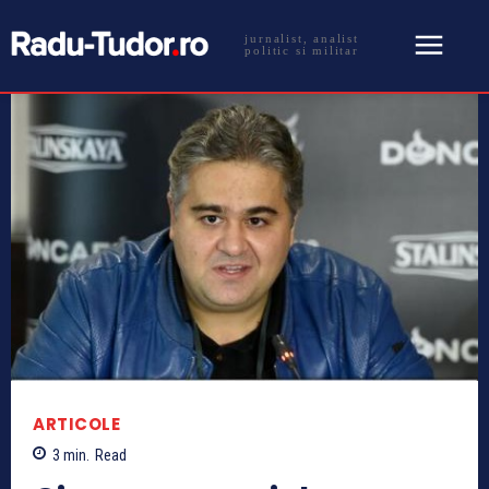
jurnalist, analist
politic si militar
ARTICOLE
3
min.
Read