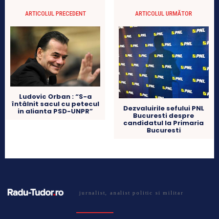
ARTICOLUL PRECEDENT
ARTICOLUL URMĂTOR
Ludovic Orban : “S-a
întâlnit sacul cu petecul
Dezvaluirile sefului PNL
in alianta PSD-UNPR”
Bucuresti despre
candidatul la Primaria
Bucuresti
jurnalist, analist politic si militar