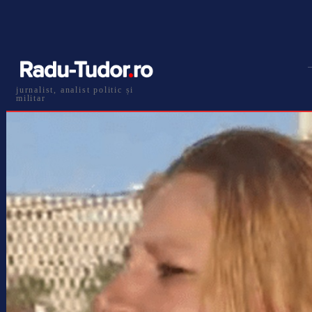
jurnalist, analist politic și
militar