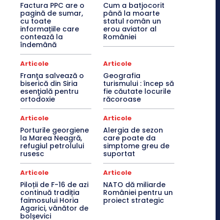
Factura PPC are o
Cum a batjocorit
pagină de sumar,
până la moarte
cu toate
statul român un
informațiile care
erou aviator al
contează la
României
îndemână
Articole
Articole
Franţa salvează o
Geografia
biserică din Siria
turismului : încep să
esenţială pentru
fie căutate locurile
ortodoxie
răcoroase
Articole
Articole
Porturile georgiene
Alergia de sezon
la Marea Neagră,
care poate da
refugiul petrolului
simptome greu de
rusesc
suportat
Articole
Articole
Piloții de F-16 de azi
NATO dă miliarde
continuă tradiția
României pentru un
faimosului Horia
proiect strategic
Agarici, vânător de
bolșevici