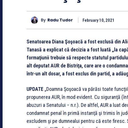
By
Radu Tudor
February 10, 2021
Senatoarea Diana Şoşoacă a fost exclusă din Al
Tanasă a explicat că decizia a fost luată „la capă
formaţiunii trebuie să respecte statutul partidulu
alt deputat AUR de Bistriţa, care are o condamnar
într-un alt dosar, a fost exclus din partid, a adă
UPDATE
„Doamna Şoşoacă va părăsi toate funcţiil
propunerea AUR, în mod evident. Cu siguranţă (într
abuzuri a Senatului – n.r.). De altfel, AUR a luat de
condamnat penal în primă instanţă şi trimis în jude
excludem şi pe dumnealui pentru că este firesc. 