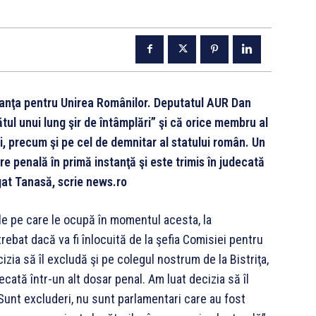
ianţa pentru Unirea Românilor. Deputatul AUR Dan
tul unui lung şir de întâmplări” şi că orice membru al
i, precum şi pe cel de demnitar al statului român. Un
e penală în primă instanţă şi este trimis în judecată
ugat Tanasă, scrie news.ro
e pe care le ocupă în momentul acesta, la
ebat dacă va fi înlocuită de la şefia Comisiei pentru
cizia să îl excludă şi pe colegul nostrum de la Bistriţa,
cată într-un alt dosar penal. Am luat decizia să îl
Sunt excluderi, nu sunt parlamentari care au fost