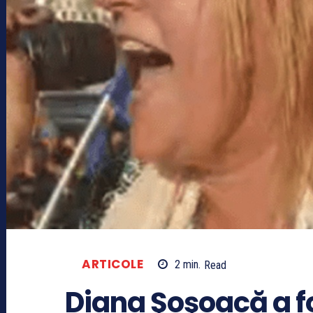
ARTICOLE
2
min.
Read
Diana Şoşoacă a f