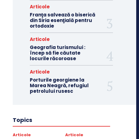
Articole
Franţa salvează o biserică
din Siria esenţială pentru
ortodoxie
Articole
Geografia turismului :
încep să fie căutate
locurile răcoroase
Articole
Porturile georgiene la
Marea Neagră, refugiul
petrolului rusesc
Topics
Articole
Articole