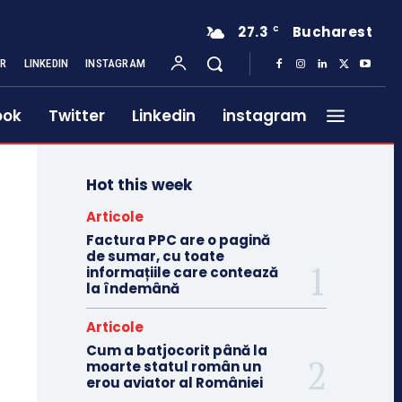
27.3
Bucharest
C
ER
LINKEDIN
INSTAGRAM
ook
Twitter
Linkedin
instagram
Hot this week
Articole
Factura PPC are o pagină
de sumar, cu toate
informațiile care contează
la îndemână
Articole
Cum a batjocorit până la
moarte statul român un
erou aviator al României