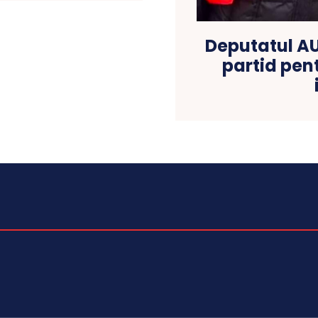
Deputatul AU
partid pen