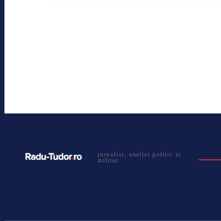
jurnalist, analist politic si
militar