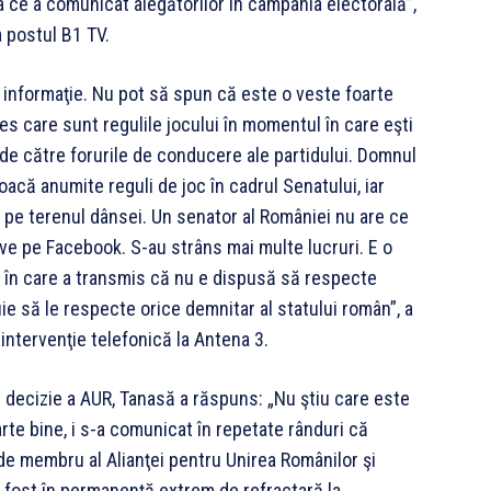
 ce a comunicat alegătorilor în campania electorală”,
a postul B1 TV.
 informaţie. Nu pot să spun că este o veste foarte
es care sunt regulile jocului în momentul în care eşti
 de către forurile de conducere ale partidului. Domnul
acă anumite reguli de joc în cadrul Senatului, iar
pe terenul dânsei. Un senator al României nu are ce
live pe Facebook. S-au strâns mai multe lucruri. E o
ri în care a transmis că nu e dispusă să respecte
buie să le respecte orice demnitar al statului român”, a
intervenţie telefonică la Antena 3.
 decizie a AUR, Tanasă a răspuns: „Nu ştiu care este
rte bine, i s-a comunicat în repetate rânduri că
 de membru al Alianţei pentru Unirea Românilor şi
a fost în permanenţă extrem de refractară la