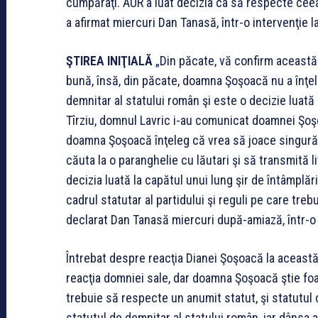
cumpăraţi. AUR a luat decizia ca să respecte ceea
a afirmat miercuri Dan Tanasă, într-o intervenţie l
ŞTIREA INIŢIALĂ
„Din păcate, vă confirm această
bună, însă, din păcate, doamna Şoşoacă nu a înţel
demnitar al statului român şi este o decizie luată
Tîrziu, domnul Lavric i-au comunicat doamnei Şoşo
doamna Şoşoacă înţeleg că vrea să joace singură 
căuta la o paranghelie cu lăutari şi să transmită 
decizia luată la capătul unui lung şir de întâmplă
cadrul statutar al partidului şi reguli pe care tre
declarat Dan Tanasă miercuri după-amiază, într-o 
Întrebat despre reacţia Dianei Şoşoacă la această
reacţia domniei sale, dar doamna Şoşoacă ştie foa
trebuie să respecte un anumit statut, şi statutul
statutul de demnitar al statului român, iar dânsa 