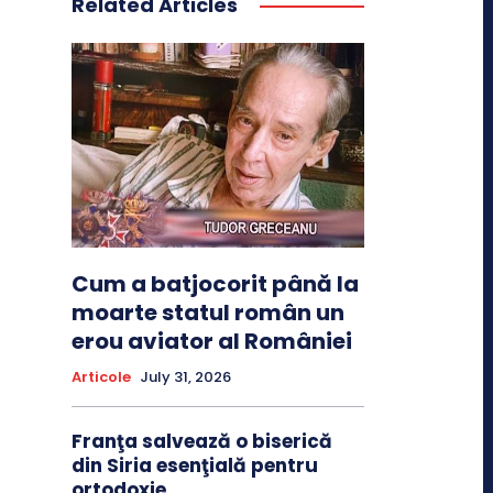
Related Articles
Cum a batjocorit până la
moarte statul român un
erou aviator al României
Articole
July 31, 2026
Franţa salvează o biserică
din Siria esenţială pentru
ortodoxie