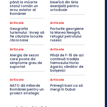
până la moarte
biserică din Siria
statul român un
esenţială pentru
erou aviator al
ortodoxie
României
Articole
Articole
Geografia
Porturile georgiene
turismului : încep să
la Marea Neagră,
fie căutate locurile
refugiul petrolului
răcoroase
rusesc
Articole
Articole
Alergia de sezon
Piloții de F-16 de azi
care poate da
continuă tradiția
simptome greu de
faimosului Horia
suportat
Agarici, vânător de
bolșevici
Articole
Articole
NATO dă miliarde
Primeşti bani ca să
României pentru un
mergi în Dubai
proiect strategic