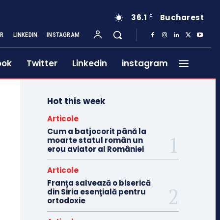
36.1
Bucharest
C
ER
LINKEDIN
INSTAGRAM
ook
Twitter
Linkedin
instagram
Hot this week
Articole
Cum a batjocorit până la
moarte statul român un
erou aviator al României
Articole
Franţa salvează o biserică
din Siria esenţială pentru
ortodoxie