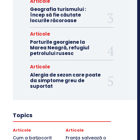
Articole
Geografia turismului :
încep să fie căutate
locurile răcoroase
Articole
Porturile georgiene la
Marea Neagră, refugiul
petrolului rusesc
Articole
Alergia de sezon care poate
da simptome greu de
suportat
Topics
Articole
Articole
Cum a batjocorit
Franţa salvează o