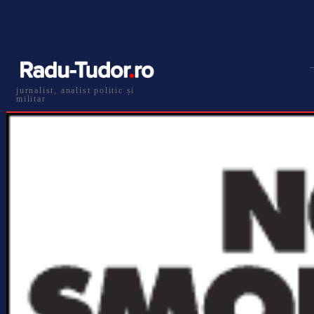
jurnalist, analist politic și
militar