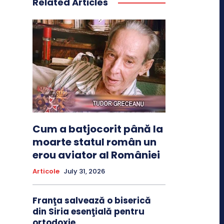
Related Articles
Cum a batjocorit până la
moarte statul român un
erou aviator al României
Articole
July 31, 2026
Franţa salvează o biserică
din Siria esenţială pentru
ortodoxie