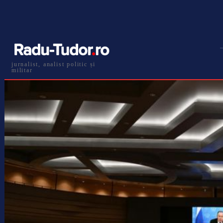
jurnalist, analist politic și
militar