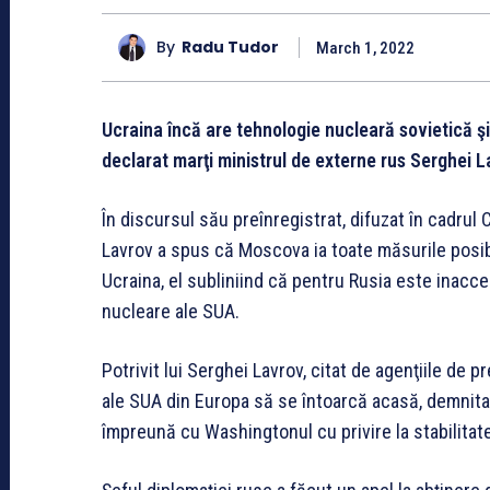
By
Radu Tudor
March 1, 2022
Ucraina încă are tehnologie nucleară sovietică şi
declarat marţi ministrul de externe rus Serghei L
În discursul său preînregistrat, difuzat în cadrul
Lavrov a spus că Moscova ia toate măsurile posib
Ucraina, el subliniind că pentru Rusia este inacc
nucleare ale SUA.
Potrivit lui Serghei Lavrov, citat de agenţiile de
ale SUA din Europa să se întoarcă acasă, demnitar
împreună cu Washingtonul cu privire la stabilitat