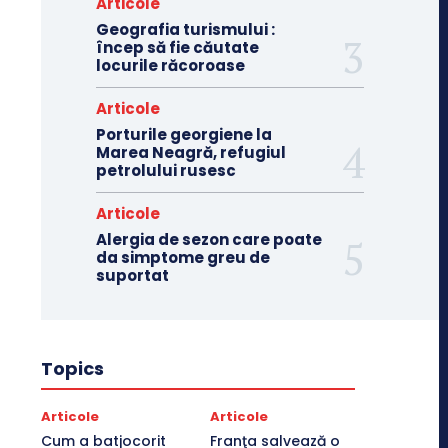
Articole
Geografia turismului :
încep să fie căutate
locurile răcoroase
Articole
Porturile georgiene la
Marea Neagră, refugiul
petrolului rusesc
Articole
Alergia de sezon care poate
da simptome greu de
suportat
Topics
Articole
Articole
Cum a batjocorit
Franţa salvează o