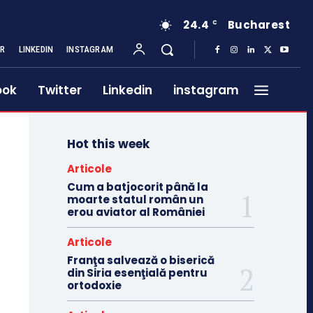
24.4
Bucharest
C
ER
LINKEDIN
INSTAGRAM
ook
Twitter
Linkedin
instagram
Hot this week
Articole
Cum a batjocorit până la
moarte statul român un
erou aviator al României
Articole
Franţa salvează o biserică
din Siria esenţială pentru
ortodoxie