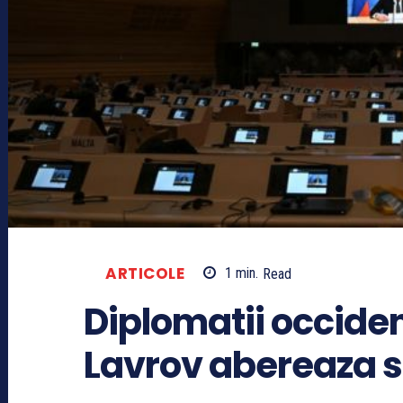
ARTICOLE
1
min.
Read
Diplomatii occiden
Lavrov abereaza s