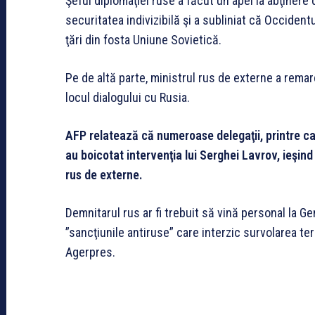
Şeful diplomaţiei ruse a făcut un apel la abţinere d
securitatea indivizibilă şi a subliniat că Occident
ţări din fosta Uniune Sovietică.
Pe de altă parte, ministrul rus de externe a rema
locul dialogului cu Rusia.
AFP relatează că numeroase delegaţii, printre car
au boicotat intervenţia lui Serghei Lavrov, ieşind 
rus de externe.
Demnitarul rus ar fi trebuit să vină personal la G
”sancţiunile antiruse” care interzic survolarea te
Agerpres.