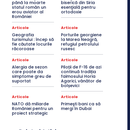
până la moarte
biserică din Siria
statul român un
esenţială pentru
erou aviator al
ortodoxie
României
Articole
Articole
Geografia
Porturile georgiene
turismului : încep să
la Marea Neagră,
fie căutate locurile
refugiul petrolului
răcoroase
rusesc
Articole
Articole
Alergia de sezon
Piloții de F-16 de azi
care poate da
continuă tradiția
simptome greu de
faimosului Horia
suportat
Agarici, vânător de
bolșevici
Articole
Articole
NATO dă miliarde
Primeşti bani ca să
României pentru un
mergi în Dubai
proiect strategic