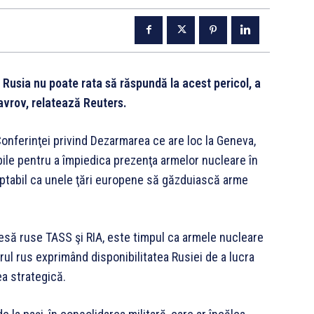
 Rusia nu poate rata să răspundă la acest pericol, a
avrov, relatează Reuters.
 Conferinţei privind Dezarmarea ce are loc la Geneva,
ile pentru a împiedica prezenţa armelor nucleare în
eptabil ca unele ţări europene să găzduiască arme
 presă ruse TASS şi RIA, este timpul ca armele nucleare
ul rus exprimând disponibilitatea Rusiei de a lucra
ea strategică.