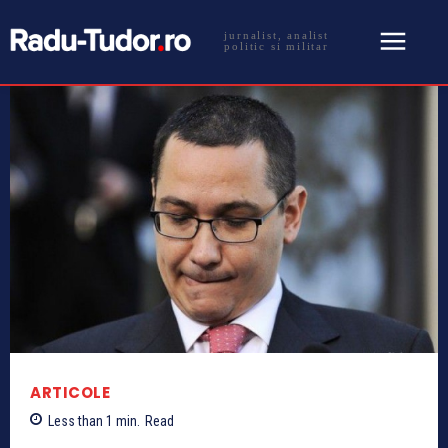
jurnalist, analist
politic si militar
ARTICOLE
Less than 1
min.
Read