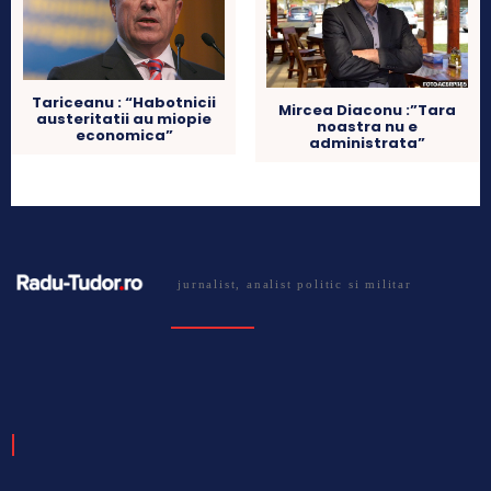
Tariceanu : “Habotnicii
Mircea Diaconu :”Tara
austeritatii au miopie
noastra nu e
economica”
administrata”
jurnalist, analist politic si militar