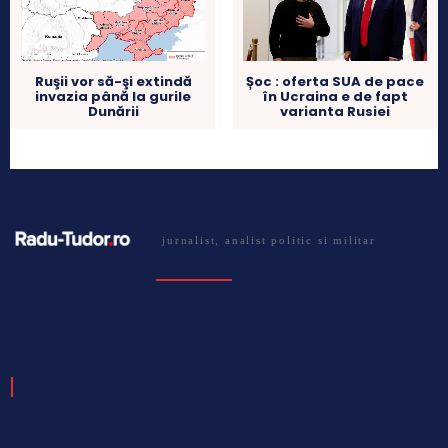
Ruşii vor să-şi extindă
Șoc : oferta SUA de pace
invazia până la gurile
în Ucraina e de fapt
Dunării
varianta Rusiei
jurnalist, analist politic si militar