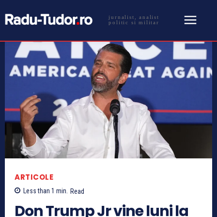
jurnalist, analist
politic si militar
ARTICOLE
Less than 1
min.
Read
Don Trump Jr vine luni la