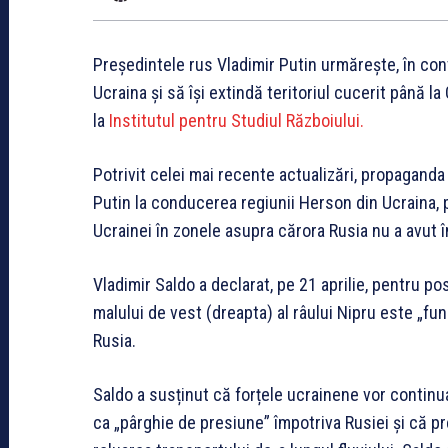
Președintele rus Vladimir Putin urmărește, în con
Ucraina și să își extindă teritoriul cucerit până la G
la
Institutul pentru Studiul Războiului.
Potrivit celei mai recente actualizări, propaganda 
Putin la conducerea regiunii Herson din Ucraina, 
Ucrainei în zonele asupra cărora Rusia nu a avut î
Vladimir Saldo a declarat, pe 21 aprilie, pentru pos
malului de vest (dreapta) al râului Nipru este „fu
Rusia.
Saldo a susținut că forțele ucrainene vor continua 
ca „pârghie de presiune” împotriva Rusiei și că p