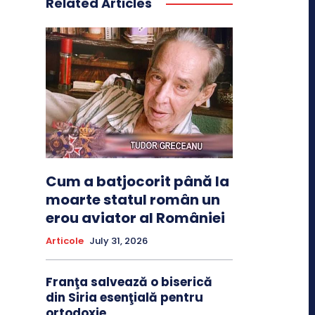
Related Articles
Cum a batjocorit până la
moarte statul român un
erou aviator al României
Articole
July 31, 2026
Franţa salvează o biserică
din Siria esenţială pentru
ortodoxie