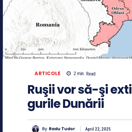
ARTICOLE
2
min.
Read
Ruşii vor să-şi ex
gurile Dunării
By
Radu Tudor
April 22, 2025