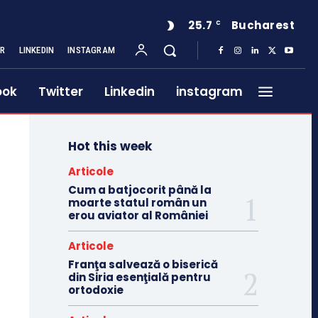
25.7
Bucharest
C
ER
LINKEDIN
INSTAGRAM
ook
Twitter
Linkedin
instagram
Hot this week
Articole
Cum a batjocorit până la
moarte statul român un
erou aviator al României
Articole
Franţa salvează o biserică
din Siria esenţială pentru
ortodoxie