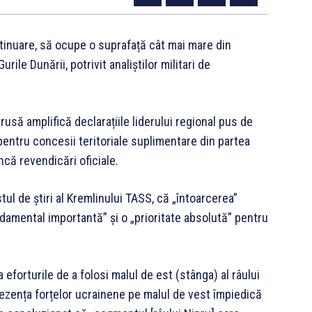
tinuare, să ocupe o suprafață cât mai mare din
urile Dunării, potrivit analiștilor militari de
rusă amplifică declarațiile liderului regional pus de
pentru concesii teritoriale suplimentare din partea
ncă revendicări oficiale.
tul de știri al Kremlinului TASS, că „întoarcerea”
ndamental importantă” și o „prioritate absolută” pentru
eforturile de a folosi malul de est (stânga) al râului
rezența forțelor ucrainene pe malul de vest împiedică