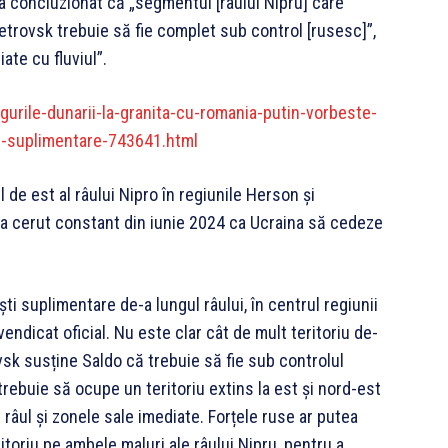
o a concluzionat că „segmentul [râului Nipru] care
etrovsk trebuie să fie complet sub control [rusesc]”,
ate cu fluviul”.
urile-dunarii-la-granita-cu-romania-putin-vorbeste-
ii-suplimentare-743641.html
 de est al râului Nipro în regiunile Herson și
n a cerut constant din iunie 2024 ca Ucraina să cedeze
ști suplimentare de-a lungul râului, în centrul regiunii
endicat oficial. Nu este clar cât de mult teritoriu de-
vsk susține Saldo că trebuie să fie sub controlul
rebuie să ocupe un teritoriu extins la est și nord-est
 râul și zonele sale imediate. Forțele ruse ar putea
itoriu pe ambele maluri ale râului Nipru, pentru a