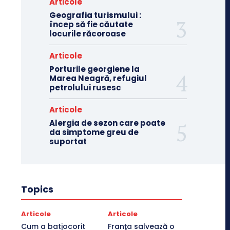
Articole
Geografia turismului :
încep să fie căutate
locurile răcoroase
Articole
Porturile georgiene la
Marea Neagră, refugiul
petrolului rusesc
Articole
Alergia de sezon care poate
da simptome greu de
suportat
Topics
Articole
Articole
Cum a batjocorit
Franţa salvează o