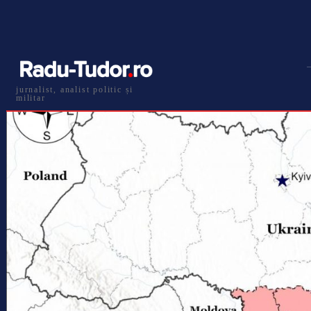
jurnalist, analist politic și
militar