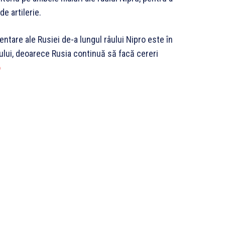
e artilerie.
mentare ale Rusiei de-a lungul râului Nipro este în
nului, deoarece Rusia continuă să facă cereri
o