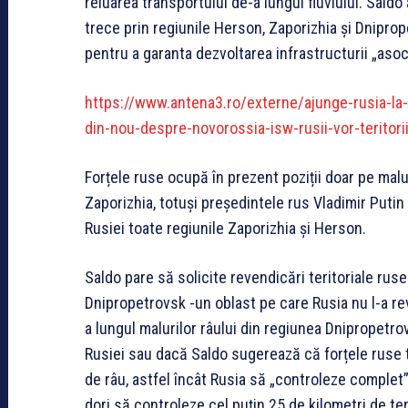
reluarea transportului de-a lungul fluviului. Sald
trece prin regiunile Herson, Zaporizhia și Dniprop
pentru a garanta dezvoltarea infrastructurii „asoci
https://www.antena3.ro/externe/ajunge-rusia-la-g
din-nou-despre-novorossia-isw-rusii-v
or-teritor
Forțele ruse ocupă în prezent poziții doar pe malul
Zaporizhia, totuși președintele rus Vladimir Puti
Rusiei toate regiunile Zaporizhia și Herson.
Saldo pare să solicite revendicări teritoriale ruse
Dnipropetrovsk -un oblast pe care Rusia nu l-a rev
a lungul malurilor râului din regiunea Dnipropetro
Rusiei sau dacă Saldo sugerează că forțele ruse t
de râu, astfel încât Rusia să „controleze complet”
dori să controleze cel puțin 25 de kilometri de ter