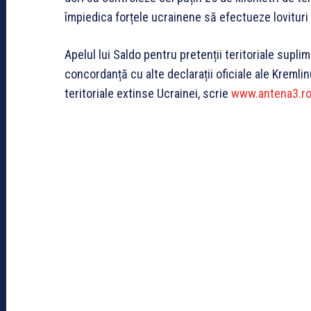
împiedica forțele ucrainene să efectueze lovituri d
Apelul lui Saldo pentru pretenții teritoriale supli
concordanță cu alte declarații oficiale ale Kremli
teritoriale extinse Ucrainei, scrie
www.antena3.r