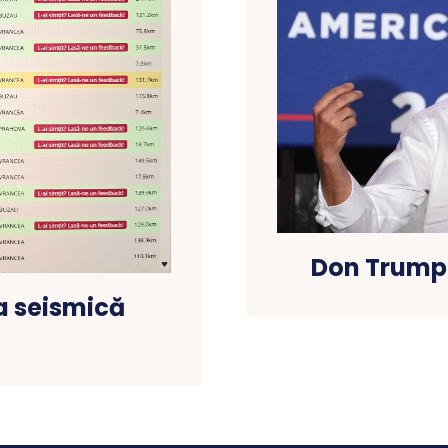
Don Trump J
a seismică