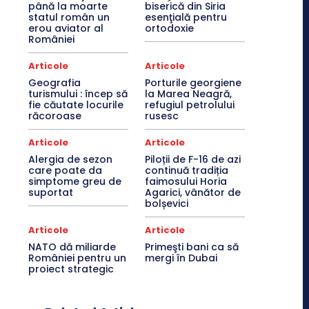
până la moarte
biserică din Siria
statul român un
esenţială pentru
erou aviator al
ortodoxie
României
Articole
Articole
Geografia
Porturile georgiene
turismului : încep să
la Marea Neagră,
fie căutate locurile
refugiul petrolului
răcoroase
rusesc
Articole
Articole
Alergia de sezon
Piloții de F-16 de azi
care poate da
continuă tradiția
simptome greu de
faimosului Horia
suportat
Agarici, vânător de
bolșevici
Articole
Articole
NATO dă miliarde
Primeşti bani ca să
României pentru un
mergi în Dubai
proiect strategic