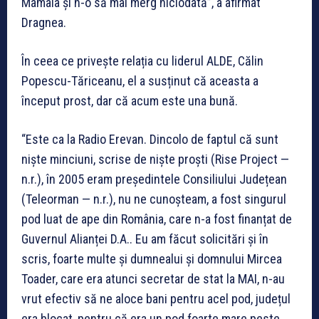
Mamaia și n-o să mai merg niciodată”, a afirmat
Dragnea.
În ceea ce privește relația cu liderul ALDE, Călin
Popescu-Tăriceanu, el a susținut că aceasta a
început prost, dar că acum este una bună.
“Este ca la Radio Erevan. Dincolo de faptul că sunt
niște minciuni, scrise de niște proști (Rise Project —
n.r.), în 2005 eram președintele Consiliului Județean
(Teleorman — n.r.), nu ne cunoșteam, a fost singurul
pod luat de ape din România, care n-a fost finanțat de
Guvernul Alianței D.A.. Eu am făcut solicitări și în
scris, foarte multe și dumnealui și domnului Mircea
Toader, care era atunci secretar de stat la MAI, n-au
vrut efectiv să ne aloce bani pentru acel pod, județul
era blocat, pentru că era un pod foarte mare peste