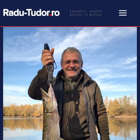
jurnalist, analist
politic si militar