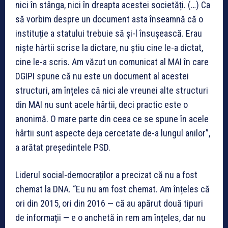
nici în stânga, nici în dreapta acestei societăți. (…) Ca
să vorbim despre un document asta înseamnă că o
instituție a statului trebuie să și-l însușească. Erau
niște hârtii scrise la dictare, nu știu cine le-a dictat,
cine le-a scris. Am văzut un comunicat al MAI în care
DGIPI spune că nu este un document al acestei
structuri, am înțeles că nici ale vreunei alte structuri
din MAI nu sunt acele hârtii, deci practic este o
anonimă. O mare parte din ceea ce se spune în acele
hârtii sunt aspecte deja cercetate de-a lungul anilor”,
a arătat președintele PSD.
Liderul social-democraților a precizat că nu a fost
chemat la DNA. “Eu nu am fost chemat. Am înțeles că
ori din 2015, ori din 2016 — că au apărut două tipuri
de informații — e o anchetă in rem am înțeles, dar nu