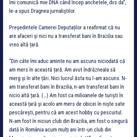
îmi comunică mie DNA când încep anchetele, dvs da”,
le-a spus Dragnea jurnaliștilor.
Președintele Camerei Deputaților a reafirmat că nu
are afaceri și nici nu a transferat bani în Brazilia sau
vreo altă țară.
“Din câte îmi aduc aminte nu am ascuns niciodată că
am mers în această țară. Am avut îndrăzneala să
merg și în alte țări. Nici lucrul ăsta nu l-am ascuns. N-
am transferat bani în Brazilia, n-am transferat bani în
nicio altă țară. (…) Am fost ca milioanele de turiști în
această țară și acolo am mers de obicei în niște sate
pescărești, pentru că am acest hobby cu pescuitul.
N-am fost în niciun club din Brazilia, am fost o singură
dată în România acum mulți ani într-un club din