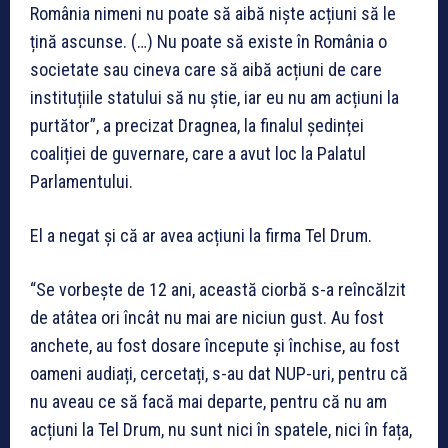
România nimeni nu poate să aibă niște acțiuni să le
țină ascunse. (…) Nu poate să existe în România o
societate sau cineva care să aibă acțiuni de care
instituțiile statului să nu știe, iar eu nu am acțiuni la
purtător”, a precizat Dragnea, la finalul ședinței
coaliției de guvernare, care a avut loc la Palatul
Parlamentului.
El a negat și că ar avea acțiuni la firma Tel Drum.
“Se vorbește de 12 ani, această ciorbă s-a reîncălzit
de atâtea ori încât nu mai are niciun gust. Au fost
anchete, au fost dosare începute și închise, au fost
oameni audiați, cercetați, s-au dat NUP-uri, pentru că
nu aveau ce să facă mai departe, pentru că nu am
acțiuni la Tel Drum, nu sunt nici în spatele, nici în fața,