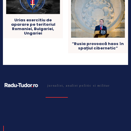
Urias exercitiu de
aparare pe teritoriul
Romaniei, Bulgariei,
Ungariei
“Rusia provoacă haos în
spațiul cibernetic”
jurnalist, analist politic si militar