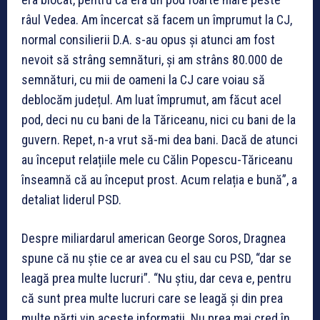
râul Vedea. Am încercat să facem un împrumut la CJ,
normal consilierii D.A. s-au opus și atunci am fost
nevoit să strâng semnături, și am strâns 80.000 de
semnături, cu mii de oameni la CJ care voiau să
deblocăm județul. Am luat împrumut, am făcut acel
pod, deci nu cu bani de la Tăriceanu, nici cu bani de la
guvern. Repet, n-a vrut să-mi dea bani. Dacă de atunci
au început relațiile mele cu Călin Popescu-Tăriceanu
înseamnă că au început prost. Acum relația e bună”, a
detaliat liderul PSD.
Despre miliardarul american George Soros, Dragnea
spune că nu știe ce ar avea cu el sau cu PSD, “dar se
leagă prea multe lucruri”. “Nu știu, dar ceva e, pentru
că sunt prea multe lucruri care se leagă și din prea
multe părți vin aceste informații. Nu prea mai cred în