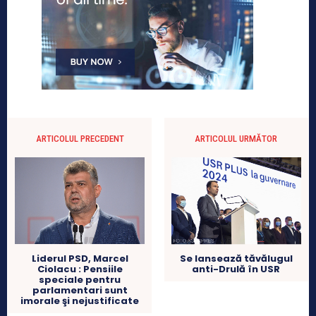
ARTICOLUL PRECEDENT
ARTICOLUL URMĂTOR
Se lansează tăvălugul
Liderul PSD, Marcel
anti-Drulă în USR
Ciolacu : Pensiile
speciale pentru
parlamentari sunt
imorale şi nejustificate