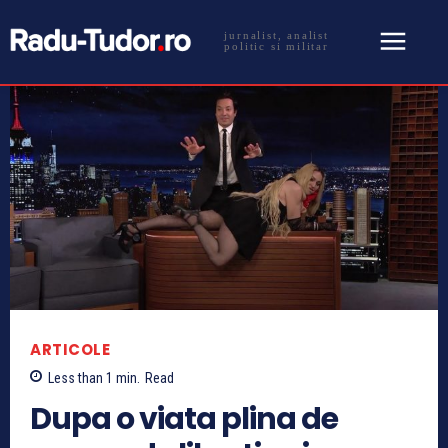
jurnalist, analist
politic si militar
ARTICOLE
Less than 1
min.
Read
Dupa o viata plina de