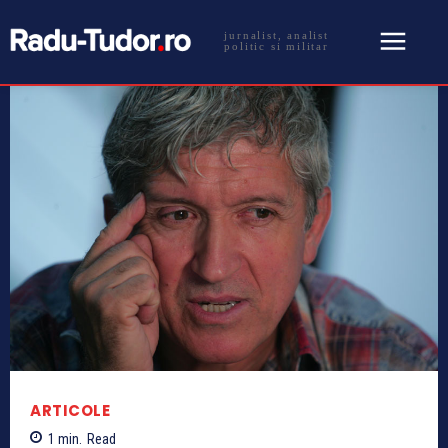
jurnalist, analist
politic si militar
ARTICOLE
1
min.
Read