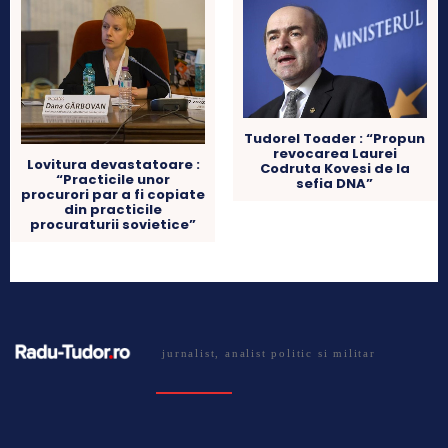
Tudorel Toader : “Propun
revocarea Laurei
Lovitura devastatoare :
Codruta Kovesi de la
“Practicile unor
sefia DNA”
procurori par a fi copiate
din practicile
procuraturii sovietice”
jurnalist, analist politic si militar