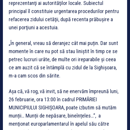
reprezentanţi ai autorităţilor locale. Subiectul
principal îl constituie urgentarea procedurilor pentru
refacerea zidului cetăţii, după recenta prăbușire a
unei porţiuni a acestuia.
„În general, vreau să deranjez cât mai puțin. Dar sunt
momente în care nu pot să stau liniștit în timp ce se
petrec lucruri urâte, de multe ori ireparabile și ceea
ce am auzit că se întâmplă cu zidul de la Sighișoara,
m-a cam scos din sărite.
Așa că, vă rog, vă invit, să ne enervăm împreună luni,
26 februarie, ora 13:00 în cadrul PRIMĂRIEI
MUNICIPIULUI SIGHIȘOARA, poate izbutim să mutăm
munții… Munții de nepăsare, bineînțeles…”, a
menţionat europarlamentarul în apelul său către