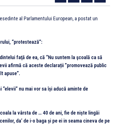
esedinte al Parlamentului European, a postat un
erului, “protestează”:
edintelui faţă de ea, că “Nu suntem la şcoală ca să
Elevii afirmă că aceste declarații ”promovează public
lt apuse”.
și “elevii” nu mai vor sa își aducă aminte de
scoala la vârsta de … 40 de ani, fie de niște lingăi
cenilor, da’ de i-o baga și pe ei in seama cineva de pe