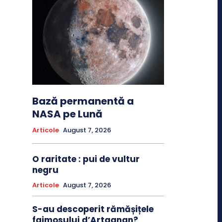
Bază permanentă a
NASA pe Lună
Articole
August 7, 2026
O raritate : pui de vultur
negru
Articole
August 7, 2026
S-au descoperit rămășițele
faimosului d’Artagnan?