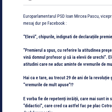
Europarlamentarul PSD Ioan Mircea Pascu, vicepr
mesaj dur pe Facebook :
“Elevii”, chipurile, indignati de declarațiile premi
“Premierul a spus, cu referire la atitudinea preş
vină domnul profesor şi să ia elevii de urechi”. 
atitudini care ne aduc aminte de vremurile de mu
Hai ca e tare, au trecut 29 de ani de la revoluție 
“vremurile de mult apuse”!?
E vorba fie de repetenți inrăiții, care mai sunt in 
“didactici”, care cred ca astfel fac pe plac Cotro