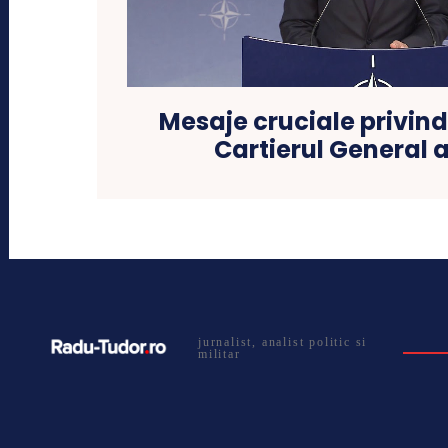
Mesaje cruciale privind
Cartierul General 
jurnalist, analist politic si
militar