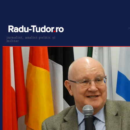
jurnalist, analist politic și
militar