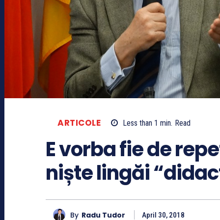
ARTICOLE
Less than 1
min.
Read
E vorba fie de repet
niște lingăi “didac
By
Radu Tudor
April 30, 2018