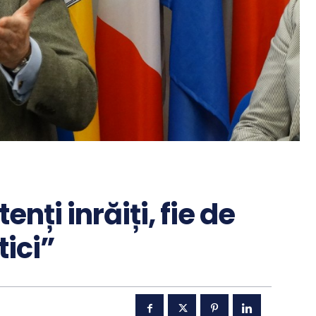
enți inrăiți, fie de
tici”