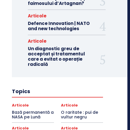
faimosului d’Artagnan?
Articole
Defence Innovation | NATO
and new technologies
Articole
Un diagnostic greu de
acceptat și tratamentul
care a evitat o operație
radicală
Topics
Articole
Articole
Bază permanentă a
O raritate : pui de
NASA pe Lună
vultur negru
Articole
Articole