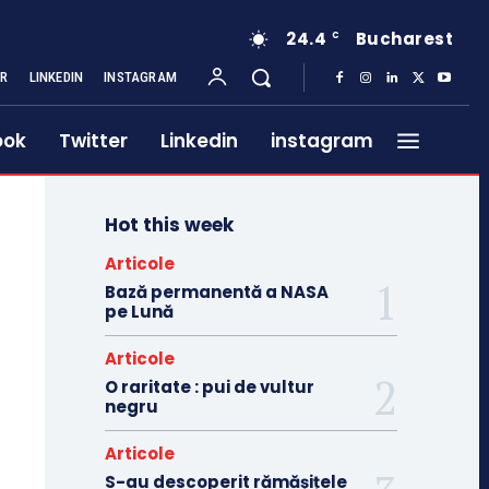
24.4
Bucharest
C
ER
LINKEDIN
INSTAGRAM
ook
Twitter
Linkedin
instagram
Hot this week
Articole
Bază permanentă a NASA
pe Lună
Articole
O raritate : pui de vultur
negru
Articole
S-au descoperit rămășițele