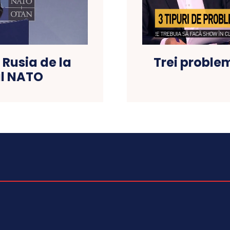
 Rusia de la
Trei proble
al NATO