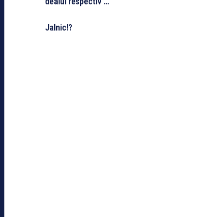
dealul respectiv …
Jalnic!?