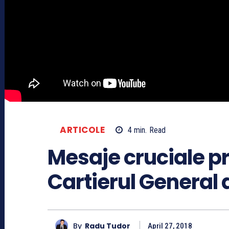
ARTICOLE
4
min.
Read
Mesaje cruciale pr
Cartierul General 
By
Radu Tudor
April 27, 2018