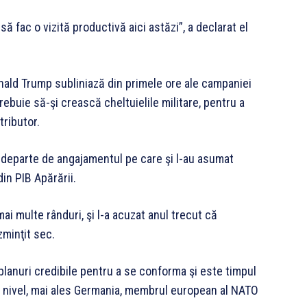
să fac o vizită productivă aici astăzi”, a declarat el
ald Trump subliniază din primele ore ale campaniei
trebuie să-şi crească cheltuielile militare, pentru a
tributor.
nt departe de angajamentul pe care şi l-au asumat
in PIB Apărării.
mai multe rânduri, şi l-a acuzat anul trecut că
minţit sec.
planuri credibile pentru a se conforma şi este timpul
la nivel, mai ales Germania, membrul european al NATO