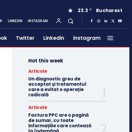
23.3
Bucharest
C
ER
LINKEDIN
INSTAGRAM
ook
Twitter
Linkedin
instagram
Hot this week
Articole
Un diagnostic greu de
acceptat și tratamentul
care a evitat o operație
radicală
Articole
Factura PPC are o pagină
de sumar, cu toate
informațiile care contează
la îndemână