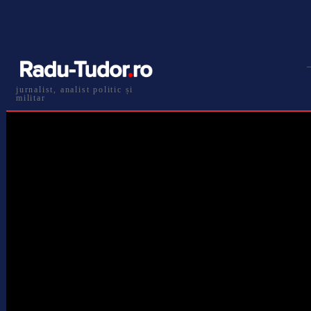
jurnalist, analist politic și
militar