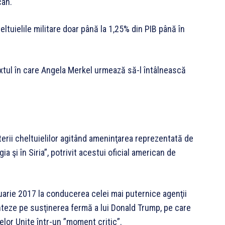
can.
ltuielile militare doar până la 1,25% din PIB până în
extul în care Angela Merkel urmează să-l întâlnească
rii cheltuielilor agitând ameninţarea reprezentată de
ia şi în Siria”, potrivit acestui oficial american de
ianuarie 2017 la conducerea celei mai puternice agenţii
teze pe susţinerea fermă a lui Donald Trump, pe care
telor Unite într-un ”moment critic”.