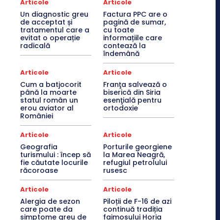
Articole
Articole
Un diagnostic greu
Factura PPC are o
de acceptat și
pagină de sumar,
tratamentul care a
cu toate
evitat o operație
informațiile care
radicală
contează la
îndemână
Articole
Articole
Cum a batjocorit
Franţa salvează o
până la moarte
biserică din Siria
statul român un
esenţială pentru
erou aviator al
ortodoxie
României
Articole
Articole
Geografia
Porturile georgiene
turismului : încep să
la Marea Neagră,
fie căutate locurile
refugiul petrolului
răcoroase
rusesc
Articole
Articole
Alergia de sezon
Piloții de F-16 de azi
care poate da
continuă tradiția
simptome greu de
faimosului Horia