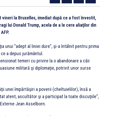
ineri la Bruxelles, imediat după ce a fost învestit,
agi lui Donald Trump, acela de a le cere aliaţilor din
 AFP.
a unui ”adept al liniei dure”, şi-a întâlnit pentru prima
ă ce a depus jurământul.
tensionat temeri cu privire la o abandonare a căii
asiune militară şi diplomaţie, potrivit unor surse
i unei împărtăşiri a poverii (cheltuielilor), însă a
t atent, ascultător şi a participat la toate discuţiile”,
 Externe Jean Asselborn.