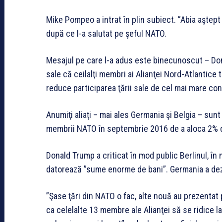
Mike Pompeo a intrat în plin subiect. ”Abia aştept 
după ce l-a salutat pe şeful NATO.
Mesajul pe care l-a adus este binecunoscut – Don
sale că ceilalţi membri ai Alianţei Nord-Atlantice 
reduce participarea ţării sale de cel mai mare con
Anumiţi aliaţi – mai ales Germania şi Belgia – su
membrii NATO în septembrie 2016 de a aloca 2% d
Donald Trump a criticat în mod public Berlinul, în 
datorează ”sume enorme de bani”. Germania a dez
”Şase ţări din NATO o fac, alte nouă au prezentat 
ca celelalte 13 membre ale Alianţei să se ridice 