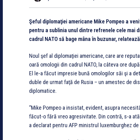
Şeful diplomaţiei americane Mike Pompeo a venit v
pentru a sublinia unul dintre refrenele cele mai dr
cadrul NATO să bage mâna în buzunar, relatează
Noul şef al diplomaţiei americane, care are reputaţi
oară omologii din cadrul NATO, la câteva ore dup
El le-a făcut impresie bună omologilor săi şi a de
duble de urmat faţă de Rusia – un amestec de disu
diplomatice.
“Mike Pompeo a insistat, evident, asupra necesităţi
făcut-o fără vreo agresivitate. Din contră, s-a atăta
a declarat pentru AFP ministrul luxemburghez de