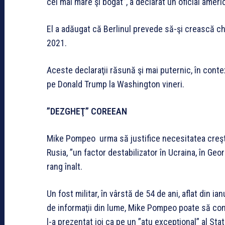
cel mai mare şi bogat”, a declarat un oficial ameri
El a adăugat că Berlinul prevede să-şi crească che
2021.
Aceste declaraţii răsună şi mai puternic, în cont
pe Donald Trump la Washington vineri.
”DEZGHEŢ” COREEAN
Mike Pompeo urma să justifice necesitatea creşte
Rusia, ”un factor destabilizator în Ucraina, în Georg
rang înalt.
Un fost militar, în vârstă de 54 de ani, aflat din 
de informaţii din lume, Mike Pompeo poate să con
l-a prezentat joi ca pe un ”atu excepţional” al Sta