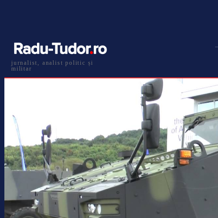
jurnalist, analist politic și
militar