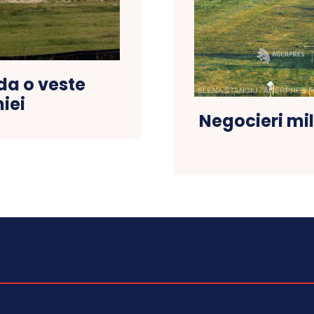
da o veste
iei
Negocieri mi