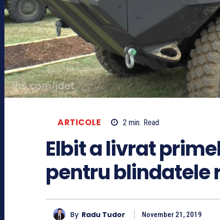
ARTICOLE
2
min.
Read
Elbit a livrat prime
pentru blindatele
By
Radu Tudor
November 21, 2019