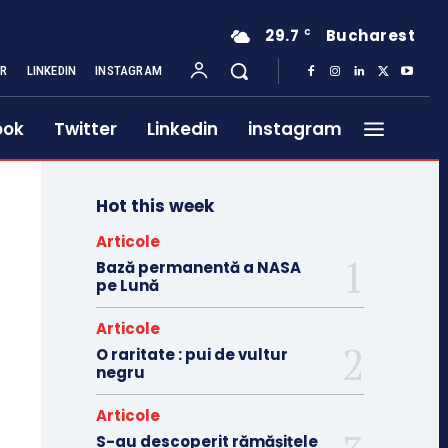
29.7
Bucharest
C
ER
LINKEDIN
INSTAGRAM
ook
Twitter
Linkedin
instagram
Hot this week
Articole
Bază permanentă a NASA
pe Lună
Articole
O raritate : pui de vultur
negru
Articole
S-au descoperit rămășițele