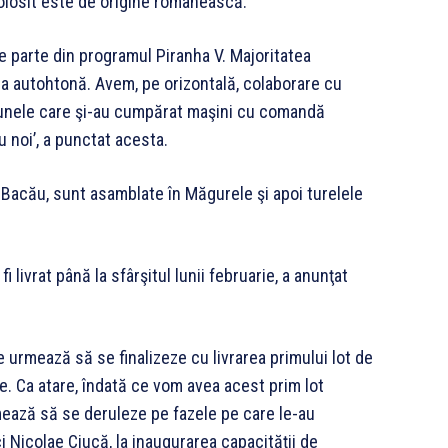
 folosit este de origine românească.
e parte din programul Piranha V. Majoritatea
ria autohtonă. Avem, pe orizontală, colaborare cu
 unele care şi-au cumpărat maşini cu comandă
 noi’, a punctat acesta.
n Bacău, sunt asamblate în Măgurele şi apoi turelele
 livrat până la sfârşitul lunii februarie, a anunţat
urmează să se finalizeze cu livrarea primului lot de
ie. Ca atare, îndată ce vom avea acest prim lot
mează să se deruleze pe fazele pe care le-au
i Nicolae Ciucă, la inaugurarea capacităţii de