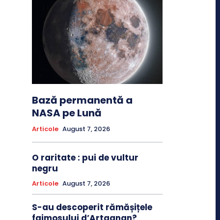
Bază permanentă a
NASA pe Lună
Articole
August 7, 2026
O raritate : pui de vultur
negru
Articole
August 7, 2026
S-au descoperit rămășițele
faimosului d’Artagnan?