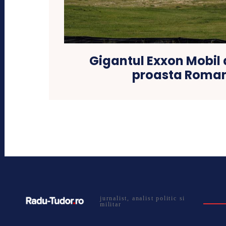
Gigantul Exxon Mobil 
proasta Roman
jurnalist, analist politic si
militar