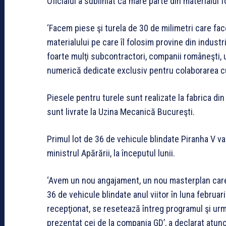
Oficialul a subliniat că mare parte din materialul
‘Facem piese şi turela de 30 de milimetri care fac
materialului pe care îl folosim provine din indust
foarte mulţi subcontractori, companii româneşti,
numerică dedicate exclusiv pentru colaborarea cu
Piesele pentru turele sunt realizate la fabrica di
sunt livrate la Uzina Mecanică Bucureşti.
Primul lot de 36 de vehicule blindate Piranha V va fi
ministrul Apărării, la începutul lunii.
‘Avem un nou angajament, un nou masterplan care 
36 de vehicule blindate anul viitor în luna februar
recepţionat, se resetează întreg programul şi ur
prezentat cei de la compania GD’, a declarat atunc