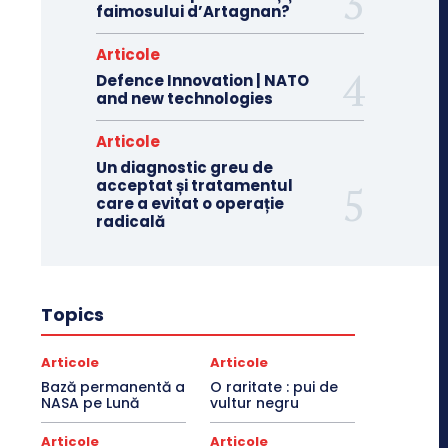
faimosului d’Artagnan?
Articole
Defence Innovation | NATO
and new technologies
Articole
Un diagnostic greu de
acceptat și tratamentul
care a evitat o operație
radicală
Topics
Articole
Articole
Bază permanentă a
O raritate : pui de
NASA pe Lună
vultur negru
Articole
Articole