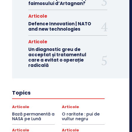
faimosului d’Artagnan?
Articole
Defence Innovation | NATO
and new technologies
Articole
Un diagnostic greu de
acceptat și tratamentul
care a evitat o operație
radicală
Topics
Articole
Articole
Bază permanentă a
O raritate : pui de
NASA pe Lună
vultur negru
Articole
Articole