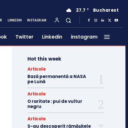
27.7
Bucharest
C
ER
LINKEDIN
INSTAGRAM
ook
Twitter
Linkedin
instagram
Hot this week
Articole
Bază permanentă a NASA
pe Lună
Articole
O raritate : pui de vultur
negru
Articole
S-au descoperit rămășițele