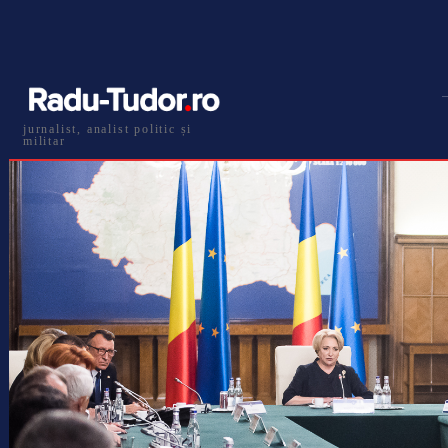
jurnalist, analist politic și
militar