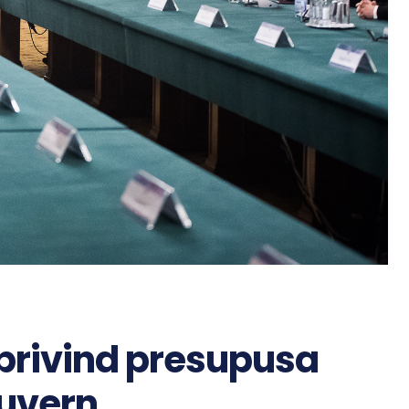
l privind presupusa
Guvern