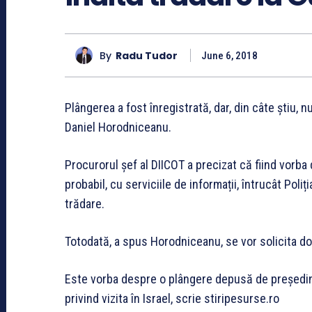
By
Radu Tudor
June 6, 2018
Plângerea a fost înregistrată, dar, din câte știu, 
Daniel Horodniceanu.
Procurorul șef al DIICOT a precizat că fiind vorba
probabil, cu serviciile de informații, întrucât Poliț
trădare.
Totodată, a spus Horodniceanu, se vor solicita d
Este vorba despre o plângere depusă de președin
privind vizita în Israel, scrie stiripesurse.ro