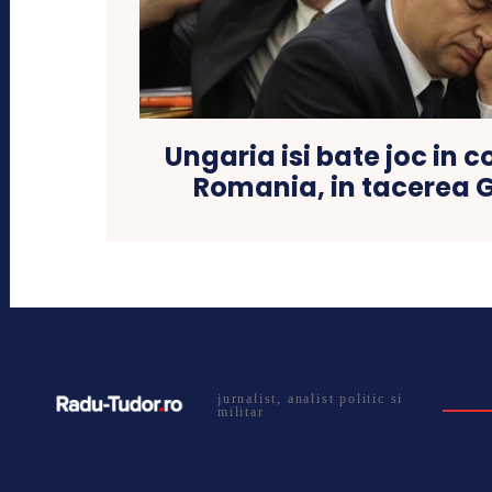
Ungaria isi bate joc in 
Romania, in tacerea 
jurnalist, analist politic si
militar