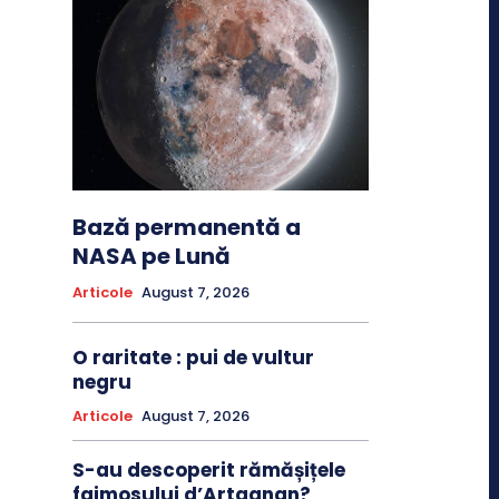
Bază permanentă a
NASA pe Lună
Articole
August 7, 2026
O raritate : pui de vultur
negru
Articole
August 7, 2026
S-au descoperit rămășițele
faimosului d’Artagnan?