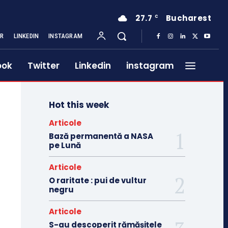
27.7
Bucharest
C
ER
LINKEDIN
INSTAGRAM
ook
Twitter
Linkedin
instagram
Hot this week
Articole
Bază permanentă a NASA
pe Lună
Articole
O raritate : pui de vultur
negru
Articole
S-au descoperit rămășițele