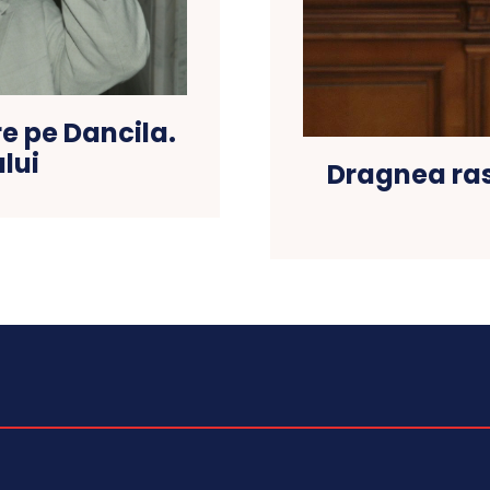
e pe Dancila.
lui
Dragnea ras