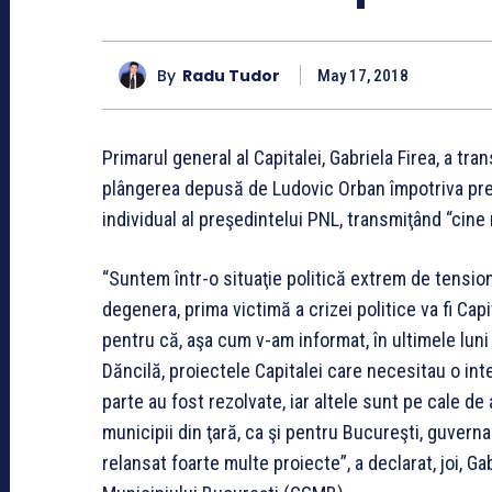
By
Radu Tudor
May 17, 2018
Primarul general al Capitalei, Gabriela Firea, a tran
plângerea depusă de Ludovic Orban împotriva pre
individual al preşedintelui PNL, transmiţând “cine r
“Suntem într-o situaţie politică extrem de tensio
degenera, prima victimă a crizei politice va fi Capi
pentru că, aşa cum v-am informat, în ultimele luni
Dăncilă, proiectele Capitalei care necesitau o in
parte au fost rezolvate, iar altele sunt pe cale de
municipii din ţară, ca şi pentru Bucureşti, guvern
relansat foarte multe proiecte”, a declarat, joi, Gab