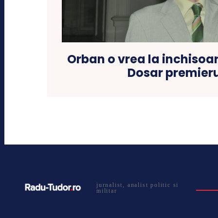
Orban o vrea la inchisoar
Dosar premieru
jurnalist, analist politic si
militar