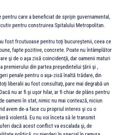
le pentru care a beneficiat de sprijin guvernamental,
ecutiv pentru construirea Spitalului Metropolitan.
i au fost frcutuoase pentru toţi bucureştenii, ceea ce
bune, fapte pozitive, concrete. Poate nu întâmplător
izare şi de o aşa zisă coincidenţă, dar oamenii maturi
premierului din partea preşedintelui ţării şi ,
ngeri penale pentru o aşa-zisă înaltă trădare, din
oţi liberalii au fost consultaţi, pare mai degrabă un
că nu ar fi şi uşor hilar, ar fi chiar de plâns pentru
de oameni în stat, nimic nu mai contează, niciun
 când avem de-a face cu propriul interes şi cu o
ră violentă. Eu nu voi înceta să le transmit
feri dacă acest conflict va escalada şi, de
litate politică, cu pierderi în special în ramura