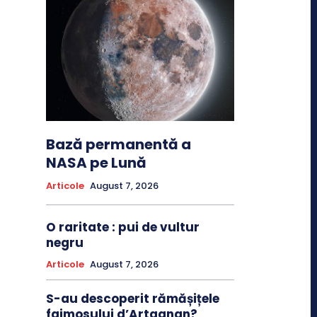
Bază permanentă a
NASA pe Lună
Articole
August 7, 2026
O raritate : pui de vultur
negru
Articole
August 7, 2026
S-au descoperit rămășițele
faimosului d’Artagnan?