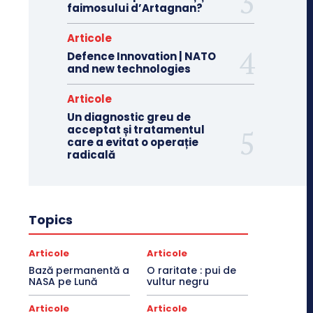
faimosului d’Artagnan?
Articole
Defence Innovation | NATO
and new technologies
Articole
Un diagnostic greu de
acceptat și tratamentul
care a evitat o operație
radicală
Topics
Articole
Articole
Bază permanentă a
O raritate : pui de
NASA pe Lună
vultur negru
Articole
Articole