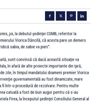
smis, joi, la debutul şedinţei CGMB, referitor la
mierului Viorica Dăncilă, că acesta pare un demers
idică sabia, de sabie va pieri”.
nată, sunt convinsă că dacă această situaţie va
tala, în afară de alte proiecte importante din ţară,
 de zile, în timpul mandatului doameni premier Viorica
tervenţie guvernamentală au fost dinamizate, mare
 a fi într-o procedură de rezolvare. Pentru multe
area catuală a fost de bun augur pentru că s-au
riela Firea, la începutul şedinţei Consiliului General al