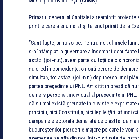
Municipiului Bucureşti (CGMB).
Primarul general al Capitalei a reamintit proiecte
printre care a enumerat şi terenul primit de la Ex
“Sunt fapte, şi nu vorbe. Pentru noi, ultimele lun
s-a întâmplat la guvernare a însemnat doar fapte 
astăzi (joi -n.r.), avem parte cu toţii de o sincron
nu cred în coincidenţe, o nouă cerere de demisie a 
simultan, tot astăzi (joi -n.r.) depunerea unei plâ
partea preşedintelui PNL. Am citit în presă că nu t
demers personal, individual al preşedintelui PNL. Da
că nu mai există greutate în cuvintele exprimate 
prncipiu, nici Constituţia, nici legile ţării atunci
campanie electorală demarată de o astfel de manie
bucureştenilor pierderile majore pe care le vom su
asemenea, se află din nou într-o situaţie de instabi