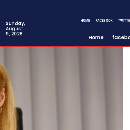
HOME
FACEBOOK
TWITT
Sunday,
August
9, 2026
Home
faceb