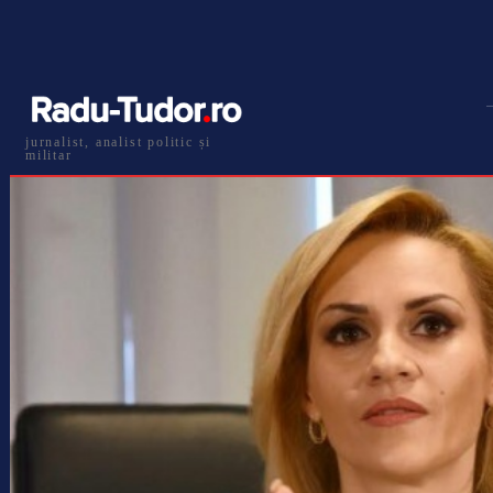
jurnalist, analist politic și
militar