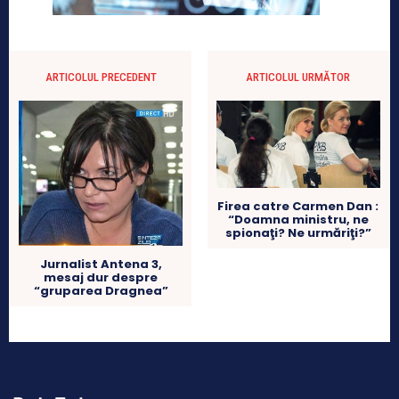
ARTICOLUL PRECEDENT
ARTICOLUL URMĂTOR
Firea catre Carmen Dan :
“Doamna ministru, ne
spionaţi? Ne urmăriţi?”
Jurnalist Antena 3,
mesaj dur despre
“gruparea Dragnea”