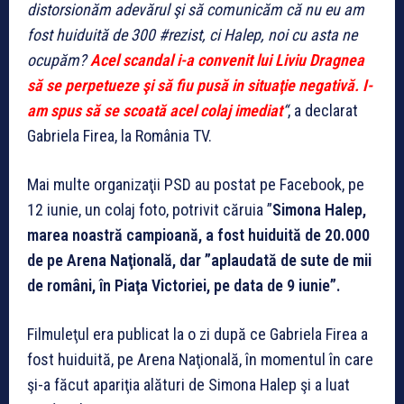
distorsionăm adevărul şi să comunicăm că nu eu am
fost huiduită de 300 #rezist, ci Halep, noi cu asta ne
ocupăm?
Acel scandal i-a convenit lui Liviu Dragnea
să se perpetueze şi să fiu pusă in situaţie negativă. I-
am spus să se scoată acel colaj imediat
“
, a declarat
Gabriela Firea, la România TV.
Mai multe organizaţii PSD au postat pe Facebook, pe
12 iunie, un colaj foto, potrivit căruia ”
Simona Halep,
marea noastră campioană, a fost huiduită de 20.000
de pe Arena Naţională, dar ”aplaudată de sute de mii
de români, în Piaţa Victoriei, pe data de 9 iunie”.
Filmuleţul era publicat la o zi după ce Gabriela Firea a
fost huiduită, pe Arena Naţională, în momentul în care
şi-a făcut apariţia alături de Simona Halep şi a luat