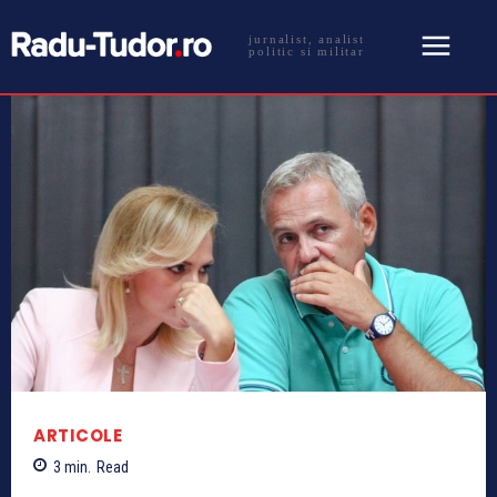
jurnalist, analist
politic si militar
ARTICOLE
3
min.
Read