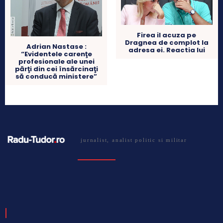
Firea il acuza pe
Dragnea de complot la
Adrian Nastase :
adresa ei. Reactia lui
“Evidentele carenţe
profesionale ale unei
părţi din cei însărcinaţi
să conducă ministere”
jurnalist, analist politic si militar