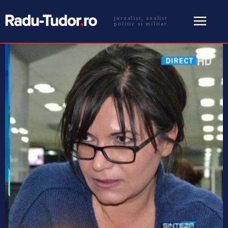
jurnalist, analist
politic si militar