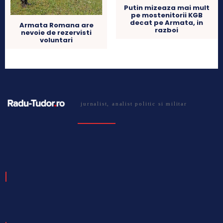
Putin mizeaza mai mult
pe mostenitorii KGB
decat pe Armata, in
Armata Romana are
razboi
nevoie de rezervisti
voluntari
jurnalist, analist politic si militar