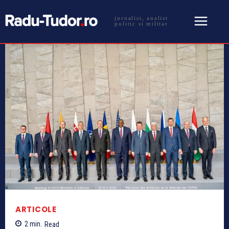
jurnalist, analist
politic si militar
ARTICOLE
2
min.
Read