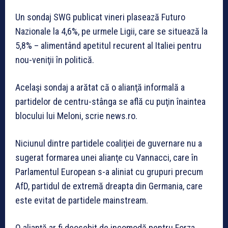
Un sondaj SWG publicat vineri plasează Futuro
Nazionale la 4,6%, pe urmele Ligii, care se situează la
5,8% – alimentând apetitul recurent al Italiei pentru
nou-veniţii în politică.
Acelaşi sondaj a arătat că o alianţă informală a
partidelor de centru-stânga se află cu puţin înaintea
blocului lui Meloni, scrie news.ro.
Niciunul dintre partidele coaliţiei de guvernare nu a
sugerat formarea unei alianţe cu Vannacci, care în
Parlamentul European s-a aliniat cu grupuri precum
AfD, partidul de extremă dreapta din Germania, care
este evitat de partidele mainstream.
O alianţă ar fi deosebit de incomodă pentru Forza