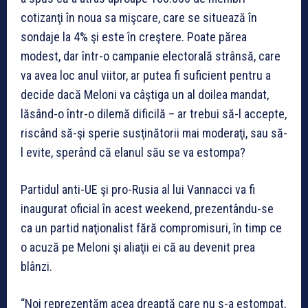
cotizanţi în noua sa mişcare, care se situează în
sondaje la 4% şi este în creştere. Poate părea
modest, dar într-o campanie electorală strânsă, care
va avea loc anul viitor, ar putea fi suficient pentru a
decide dacă Meloni va câştiga un al doilea mandat,
lăsând-o într-o dilemă dificilă – ar trebui să-l accepte,
riscând să-şi sperie susţinătorii mai moderaţi, sau să-
l evite, sperând că elanul său se va estompa?
Partidul anti-UE şi pro-Rusia al lui Vannacci va fi
inaugurat oficial în acest weekend, prezentându-se
ca un partid naţionalist fără compromisuri, în timp ce
o acuză pe Meloni şi aliaţii ei că au devenit prea
blânzi.
“Noi reprezentăm acea dreaptă care nu s-a estompat,