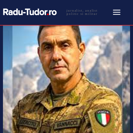
jurnalist, analist
politic si militar