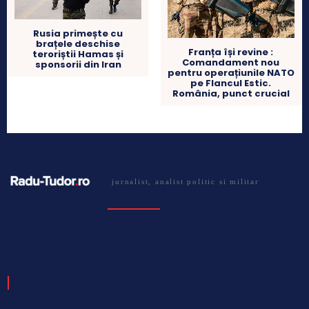
Rusia primește cu
brațele deschise
Franța își revine :
teroriștii Hamas și
Comandament nou
sponsorii din Iran
pentru operațiunile NATO
pe Flancul Estic.
România, punct crucial
jurnalist, analist politic si militar