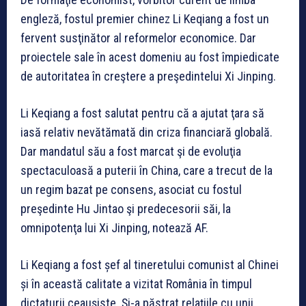
engleză, fostul premier chinez Li Keqiang a fost un
fervent susţinător al reformelor economice. Dar
proiectele sale în acest domeniu au fost împiedicate
de autoritatea în creştere a preşedintelui Xi Jinping.
Li Keqiang a fost salutat pentru că a ajutat ţara să
iasă relativ nevătămată din criza financiară globală.
Dar mandatul său a fost marcat şi de evoluţia
spectaculoasă a puterii în China, care a trecut de la
un regim bazat pe consens, asociat cu fostul
preşedinte Hu Jintao şi predecesorii săi, la
omnipotenţa lui Xi Jinping, notează AF.
Li Keqiang a fost șef al tineretului comunist al Chinei
și în această calitate a vizitat România în timpul
dictaturii ceaușiste. Și-a păstrat relațiile cu unii