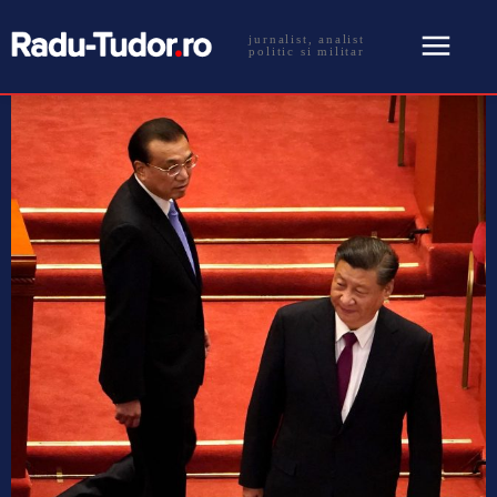
jurnalist, analist
politic si militar