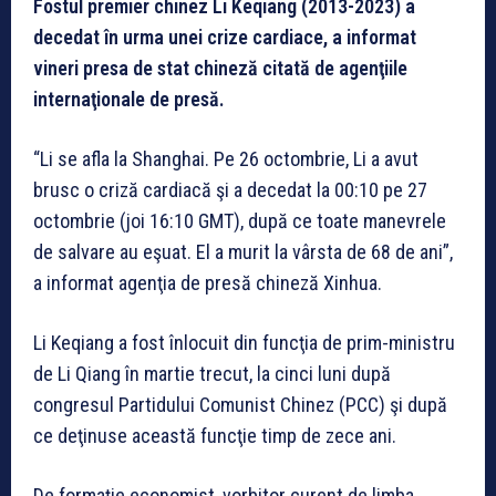
Fostul premier chinez Li Keqiang (2013-2023) a
decedat în urma unei crize cardiace, a informat
vineri presa de stat chineză citată de agenţiile
internaţionale de presă.
“Li se afla la Shanghai. Pe 26 octombrie, Li a avut
brusc o criză cardiacă şi a decedat la 00:10 pe 27
octombrie (joi 16:10 GMT), după ce toate manevrele
de salvare au eşuat. El a murit la vârsta de 68 de ani”,
a informat agenţia de presă chineză Xinhua.
Li Keqiang a fost înlocuit din funcţia de prim-ministru
de Li Qiang în martie trecut, la cinci luni după
congresul Partidului Comunist Chinez (PCC) şi după
ce deţinuse această funcţie timp de zece ani.
De formaţie economist, vorbitor curent de limba