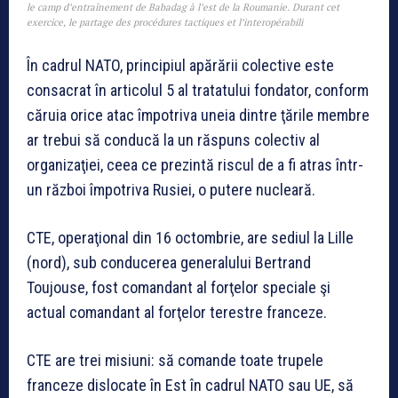
le camp d’entraînement de Babadag à l’est de la Roumanie. Durant cet
exercice, le partage des procédures tactiques et l’interopérabili
În cadrul NATO, principiul apărării colective este
consacrat în articolul 5 al tratatului fondator, conform
căruia orice atac împotriva uneia dintre ţările membre
ar trebui să conducă la un răspuns colectiv al
organizaţiei, ceea ce prezintă riscul de a fi atras într-
un război împotriva Rusiei, o putere nucleară.
CTE, operaţional din 16 octombrie, are sediul la Lille
(nord), sub conducerea generalului Bertrand
Toujouse, fost comandant al forţelor speciale şi
actual comandant al forţelor terestre franceze.
CTE are trei misiuni: să comande toate trupele
franceze dislocate în Est în cadrul NATO sau UE, să