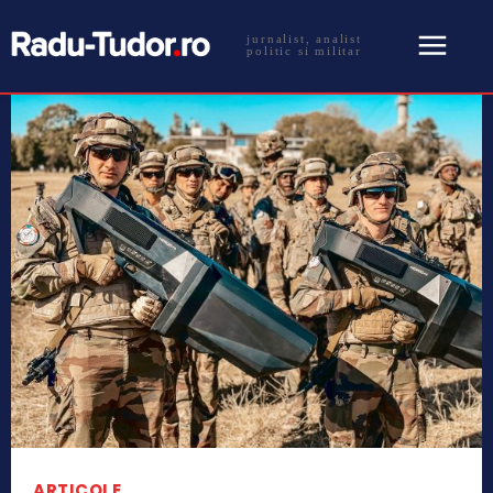
jurnalist, analist
politic si militar
ARTICOLE