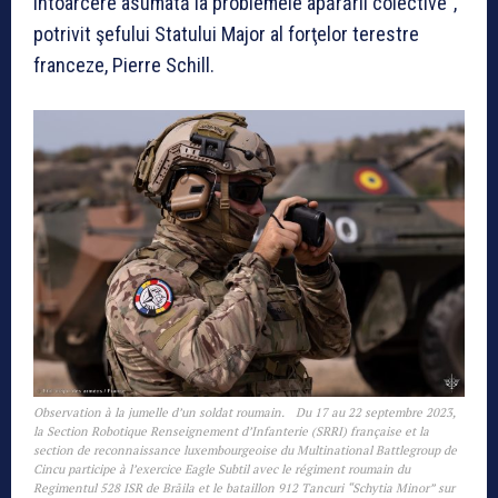
întoarcere asumată la problemele apărării colective”,
potrivit şefului Statului Major al forţelor terestre
franceze, Pierre Schill.
Observation à la jumelle d’un soldat roumain. Du 17 au 22 septembre 2023,
la Section Robotique Renseignement d’Infanterie (SRRI) française et la
section de reconnaissance luxembourgeoise du Multinational Battlegroup de
Cincu participe à l’exercice Eagle Subtil avec le régiment roumain du
Regimentul 528 ISR de Brãila et le bataillon 912 Tancuri “Schytia Minor” sur