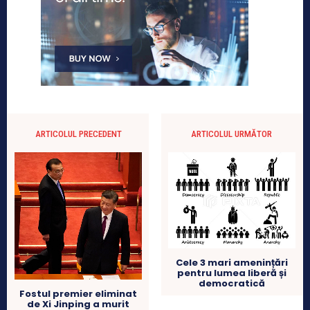
ARTICOLUL PRECEDENT
ARTICOLUL URMĂTOR
Cele 3 mari amenințări
pentru lumea liberă și
democratică
Fostul premier eliminat
de Xi Jinping a murit