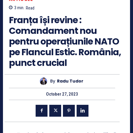
3
min.
Read
Franța își revine :
Comandament nou
pentru operațiunile NATO
pe Flancul Estic. România,
punct crucial
By
Radu Tudor
October 27, 2023