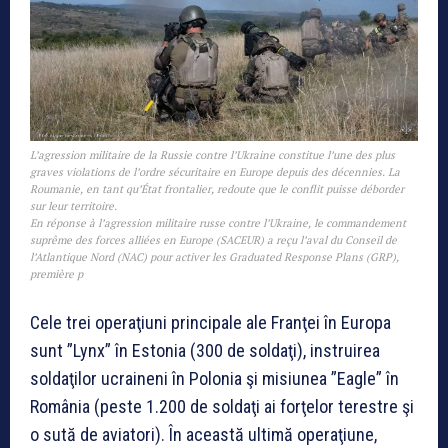
L’agression militaire de la Russie contre l’Ukraine constitue l’une des plus
graves violations de l’ordre sécuritaire en Europe depuis des décennies. La
Roumanie, en tant qu’État frontalier, redoute que le conflit puisse déborder
sur leur territoire.
En réponse à l’agression militaire russe contre l’Ukraine, le commandement
suprême des forces alliées en Europe (SACEUR) a reçu l’aval du Conseil de
l’Atlantique Nord (NAC) pour activer les Graduated Response Plans (GRP),
première p
Cele trei operaţiuni principale ale Franţei în Europa
sunt ”Lynx” în Estonia (300 de soldaţi), instruirea
soldaţilor ucraineni în Polonia şi misiunea ”Eagle” în
România (peste 1.200 de soldaţi ai forţelor terestre şi
o sută de aviatori). În această ultimă operaţiune,