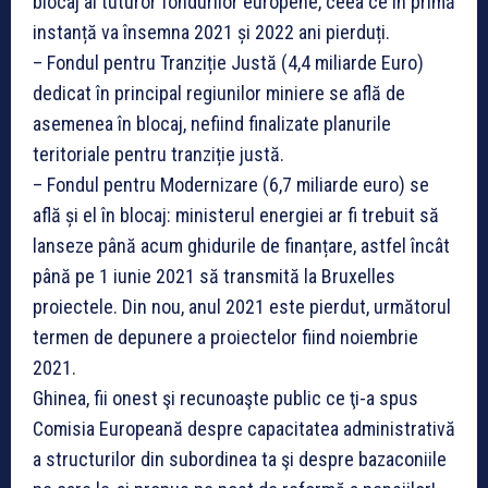
blocaj al tuturor fondurilor europene, ceea ce în primă
instanță va însemna 2021 și 2022 ani pierduți.
– Fondul pentru Tranziție Justă (4,4 miliarde Euro)
dedicat în principal regiunilor miniere se află de
asemenea în blocaj, nefiind finalizate planurile
teritoriale pentru tranziție justă.
– Fondul pentru Modernizare (6,7 miliarde euro) se
află și el în blocaj: ministerul energiei ar fi trebuit să
lanseze până acum ghidurile de finanțare, astfel încât
până pe 1 iunie 2021 să transmită la Bruxelles
proiectele. Din nou, anul 2021 este pierdut, următorul
termen de depunere a proiectelor fiind noiembrie
2021.
Ghinea, fii onest şi recunoaşte public ce ţi-a spus
Comisia Europeană despre capacitatea administrativă
a structurilor din subordinea ta şi despre bazaconiile