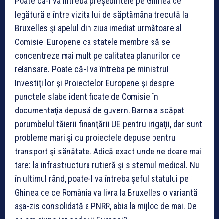
Poate că-l va întreba preşedintele pe Ghinea ce
legătură e între vizita lui de săptămâna trecută la
Bruxelles şi apelul din ziua imediat următoare al
Comisiei Europene ca statele membre să se
concentreze mai mult pe calitatea planurilor de
relansare. Poate că-l va întreba pe ministrul
Investiţiilor şi Proiectelor Europene şi despre
punctele slabe identificate de Comisie în
documentaţia depusă de guvern. Barna a scăpat
porumbelul tăierii finanţării UE pentru irigaţii, dar sunt
probleme mari şi cu proiectele depuse pentru
transport şi sănătate. Adică exact unde ne doare mai
tare: la infrastructura rutieră şi sistemul medical. Nu
în ultimul rând, poate-l va întreba şeful statului pe
Ghinea de ce România va livra la Bruxelles o variantă
aşa-zis consolidată a PNRR, abia la mijloc de mai. De