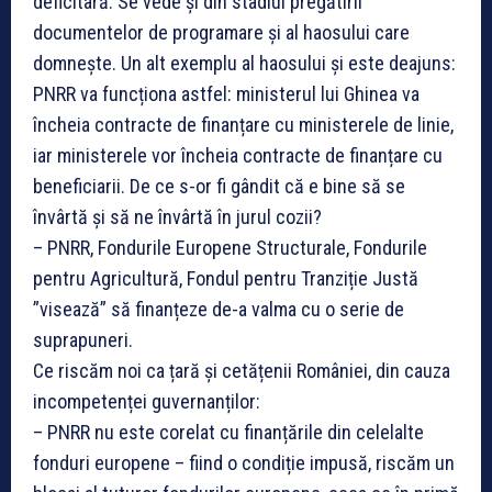
deficitară. Se vede și din stadiul pregătirii
documentelor de programare și al haosului care
domnește. Un alt exemplu al haosului și este deajuns:
PNRR va funcționa astfel: ministerul lui Ghinea va
încheia contracte de finanțare cu ministerele de linie,
iar ministerele vor încheia contracte de finanțare cu
beneficiarii. De ce s-or fi gândit că e bine să se
învârtă și să ne învârtă în jurul cozii?
– PNRR, Fondurile Europene Structurale, Fondurile
pentru Agricultură, Fondul pentru Tranziție Justă
”visează” să finanțeze de-a valma cu o serie de
suprapuneri.
Ce riscăm noi ca țară și cetățenii României, din cauza
incompetenței guvernanților:
– PNRR nu este corelat cu finanțările din celelalte
fonduri europene – fiind o condiție impusă, riscăm un