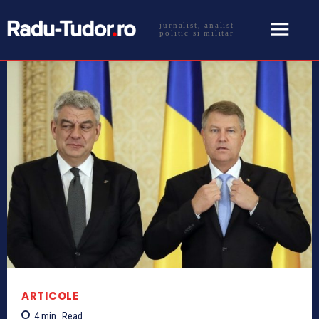
jurnalist, analist
politic si militar
ARTICOLE
4
min.
Read