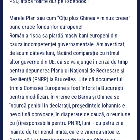
PSD, ataca foarte dur pe Facebook :
Marele Plan sau cum “Cîţu plus Ghinea = minus creier”
pune cruce fondurilor europene!
România riscă să piardă masiv bani europeni din
cauza incompetenţei guvernamentale. Am avertizat,
de acum câteva luni, făcând comparaţie cu ritmul
altor guverne din UE, că se va ajunge în criză de timp
pentru depunerea Planului Naţional de Redresare şi
Rezilienţă (PNRR) la Bruxelles. Uite că documentul
trimis Comisiei Europene a fost întors la Bucureşti
pentru modificări. În vreme ce Barna şi Ghinea se
încurcă penibil în declaraţii, preşedintele Iohannis e
nevoit să convoace, în disperare de cauză, o reuniune
cu (i)responsabilii pentru PNRR, luni – cu patru zile
înainte de termenul limită, care e vinerea viitoare.